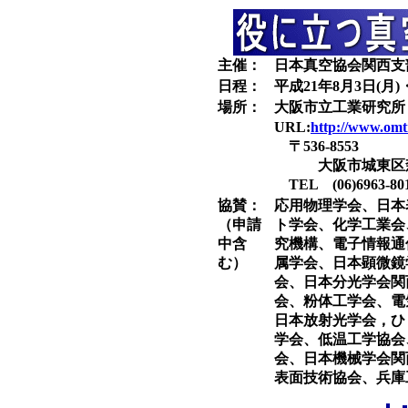
主催：
日本真空協会関西支
日程：
平成21年8月3日(月)
場所：
大阪市立工業研究所
URL:
http://www.omtr
〒536-8553
大阪市城東区森之
TEL (06)6963-80
協賛：
応用物理学会、日本
（申請
ト学会、化学工業会
中含
究機構、電子情報通
む）
属学会、日本顕微鏡
会、日本分光学会関
会、粉体工学会、電
日本放射光学会，ひ
学会、低温工学協会
会、日本機械学会関
表面技術協会、兵庫