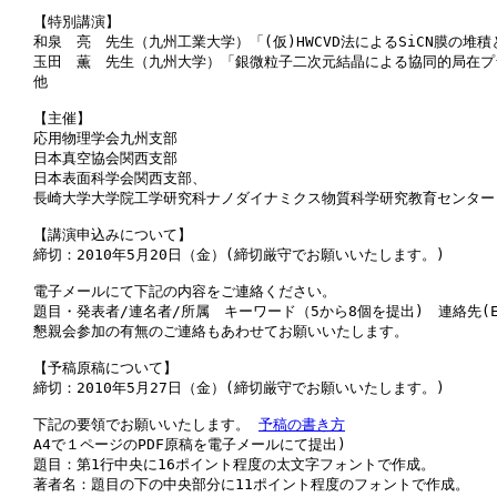
【特別講演】 

和泉　亮　先生（九州工業大学）「(仮)HWCVD法によるSiCN膜の堆積
玉田　薫　先生（九州大学）「銀微粒子二次元結晶による協同的局在プラ
他 　 

【主催】 　 

応用物理学会九州支部　　 

日本真空協会関西支部　　 

日本表面科学会関西支部、　　 　 

長崎大学大学院工学研究科ナノダイナミクス物質科学研究教育センター　
【講演申込みについて】 

締切：2010年5月20日（金）(締切厳守でお願いいたします。) 　 

電子メールにて下記の内容をご連絡ください。 

題目・発表者/連名者/所属　キーワード（5から8個を提出)　連絡先(Em
懇親会参加の有無のご連絡もあわせてお願いいたします。 

【予稿原稿について】 

締切：2010年5月27日（金）(締切厳守でお願いいたします。) 　 

下記の要領でお願いいたします。 
予稿の書き方
A4で１ページのPDF原稿を電子メールにて提出) 　 

題目：第1行中央に16ポイント程度の太文字フォントで作成。 　 

著者名：題目の下の中央部分に11ポイント程度のフォントで作成。 　 