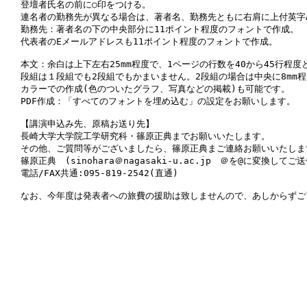
登壇者氏名の前に○印をつける。 　 

連名者の勤務先が異なる場合は、著者名、勤務先ともに右肩に上付英字A,
勤務先：著者名の下の中央部分に11ポイント程度のフォントで作成。 　
代表者のEメールアドレスも11ポイント程度のフォントで作成。 　 

本文：余白は上下左右25mm程度で、1ページの行数を40から45行程度
段組は１段組でも2段組でもかまいません。2段組の場合は中央に8mm程
カラーでの作成(色のついたグラフ、写真などの掲載)も可能です。 　 
PDF作成：「すべてのフォントを埋め込む」の設定をお願いします。 

【講演申込み先、原稿お送り先】 

長崎大学大学院工学研究科・篠原正典までお願いいたします。 

その他、ご質問等がございましたら、篠原正典まご連絡お願いいたします
篠原正典　(sinohara＠nagasaki-u.ac.jp　＠を@に変換してご
電話/FAX共通:095-819-2542(直通)　 

なお、今年度は発表者への旅費の援助は致しませんので、あしからずご了