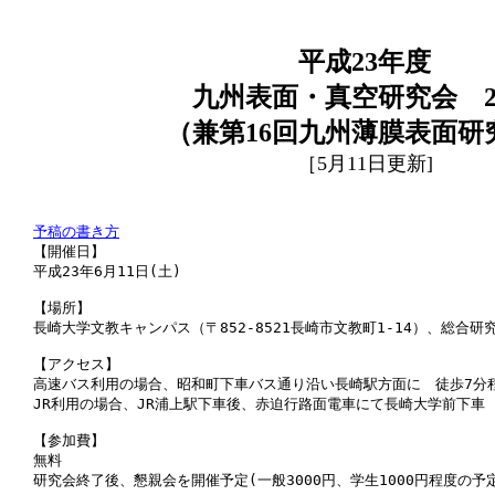
平成23年度
九州表面・真空研究会 20
（兼第16回九州薄膜表面研
［5月11日更新]
予稿の書き方
【開催日】 

平成23年6月11日(土) 

【場所】 

長崎大学文教キャンパス（〒852-8521長崎市文教町1-14）、総合研究
【アクセス】 

高速バス利用の場合、昭和町下車バス通り沿い長崎駅方面に　徒歩7分程
JR利用の場合、JR浦上駅下車後、赤迫行路面電車にて長崎大学前下車　徒
【参加費】 

無料 

研究会終了後、懇親会を開催予定(一般3000円、学生1000円程度の予定)