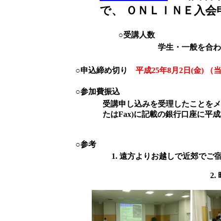
で、 ＯＮＬＩＮＥ入
○受講人数
学生・一般を合わせて
○申込締め切り
平成25年8月2日(金) 
○参加費振込
受講申し込みを受理したことをメー
たはFax)に記載の銀行口座に平成
○参考
1. 遠方よりお越しで近郊でご
2