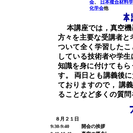
会
、
日本複合材料
化学会
他
本講座では，真空機
方々を主要な受講者と
ついて全く学習したこ
している技術者や学生
知識を身に付けてもら
す。 両日とも講義後
ておりますので， 講
ることなど多くの質問
８月２１日
9:30-9:40
開会の挨拶