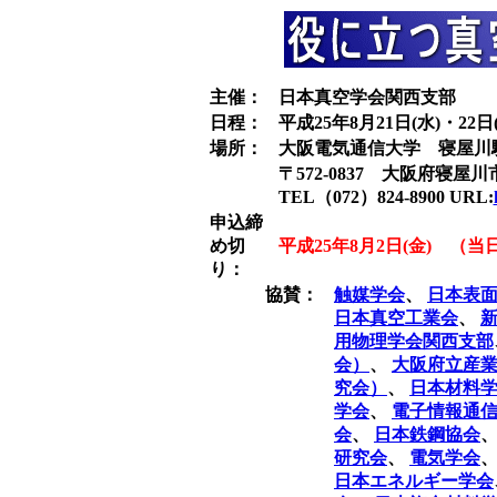
主催：
日本真空学会関西支部
日程：
平成25年8月21日(水)・22日
場所：
大阪電気通信大学 寝屋川
〒572-0837 大阪府寝屋川市
TEL（072）824-8900 URL:
申込締
め切
平成25年8月2日(金) （
り：
協賛：
触媒学会
、
日本表
日本真空工業会
、
用物理学会関西支部
会）
、
大阪府立産
究会）
、
日本材料
学会
、
電子情報通
会
、
日本鉄鋼協会
研究会
、
電気学会
日本エネルギー学会