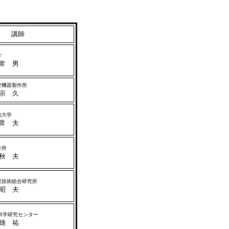
講師
学
常 男
空機器製作所
宗 久
信大学
常 夫
作所
秋 夫
技術総合研究所
昭 夫
科学研究センター
雄 祐