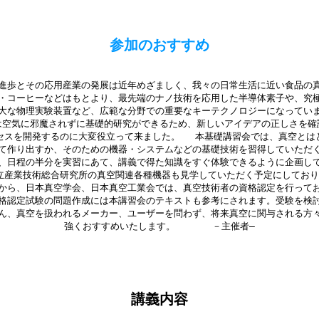
参加のおすすめ
進歩とその応用産業の発展は近年めざましく、我々の日常生活に近い食品の
・コーヒーなどはもとより、最先端のナノ技術を応用した半導体素子や、究
大な物理実験装置など、広範な分野での重要なキーテクノロジーになってい
は空気に邪魔されずに基礎的研究ができるため、新しいアイデアの正しさを確
セスを開発するのに大変役立って来ました。 本基礎講習会では、真空とは
て作り出すか、そのための機器・システムなどの基礎技術を習得していただ
、日程の半分を実習にあて、講義で得た知識をすぐ体験できるように企画し
立産業技術総合研究所の真空関連各種機器も見学していただく予定にしてお
から、日本真空学会、日本真空工業会では、真空技術者の資格認定を行って
格認定試験の問題作成には本講習会のテキストも参考にされます。受験を検
ん、真空を扱われるメーカー、ユーザーを問わず、将来真空に関与される方
強くおすすめいたします。 －主催者―
講義内容