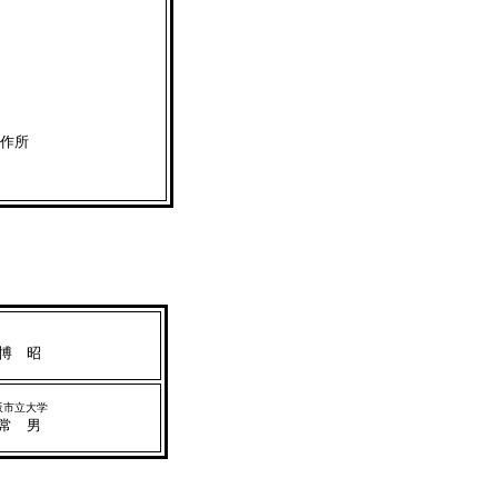
製作所
博 昭
阪市立大学
常 男