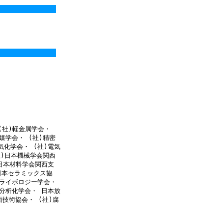
(社)軽金属学会・
媒学会・ (社)精密
気化学会・ (社)電気
社)日本機械学会関西
)日本材料学会関西支
日本セラミックス協
トライボロジー学会・
本分析化学会・ 日本放
技術協会・ (社)腐