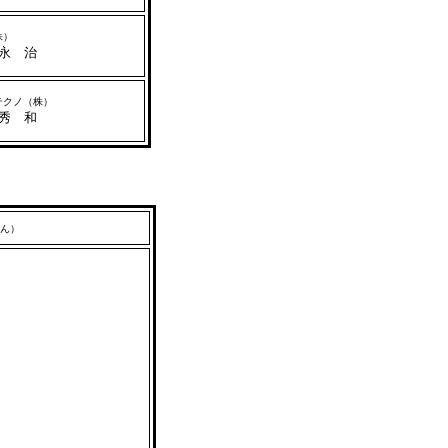
株）
永 治
クノ（株）
秀 和
ん）