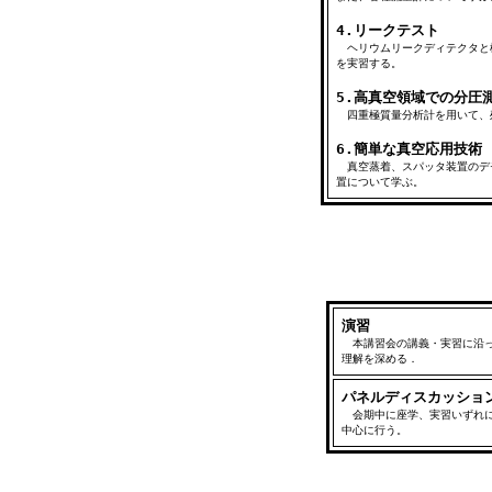
4.リークテスト
ヘリウムリークディテクタと
を実習する。
5.高真空領域での分圧
四重極質量分析計を用いて、
6.簡単な真空応用技術
真空蒸着、スパッタ装置のデ
置について学ぶ。
演習
本講習会の講義・実習に沿っ
理解を深める．
パネルディスカッショ
会期中に座学、実習いずれに
中心に行う。