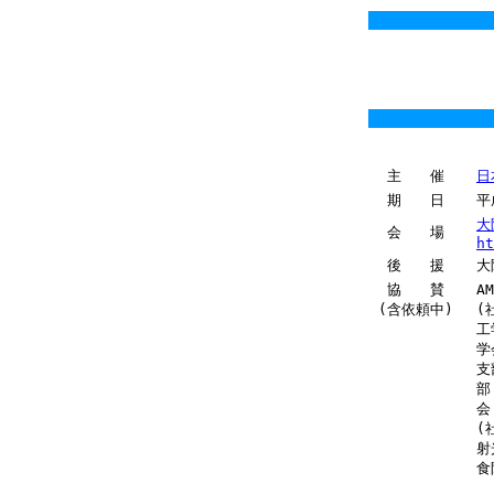
主 催
日
期 日
平
大
会 場
ht
後 援
大
協 賛
A
(含依頼中)
(
工
学
支
部
会
(
射
食