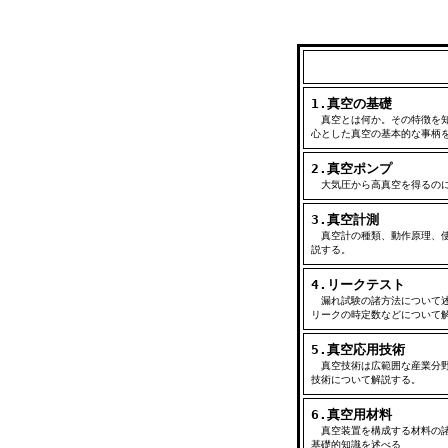
1.真空の基礎
真空とは何か。その特徴を知
心とした真空の基本的な事柄
2.真空ポンプ
大気圧から高真空を得るのに
3.真空計測
真空計の種類、動作原理、使
説する。
4.リークテスト
漏れ試験の諸方法について述
リークの時定数などについて
5.真空応用技術
真空技術は広範囲な産業分野
技術について解説する。
6.真空用材料
真空装置を構成する材料の諸
基礎的知識を述べる