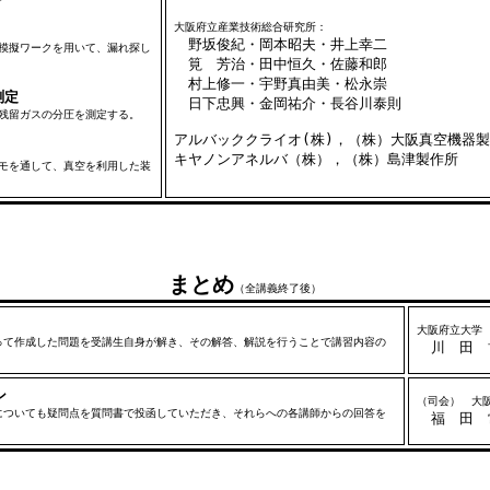
大阪府立産業技術総合研究所：
野坂俊紀・岡本昭夫・井上幸二
模擬ワークを用いて、漏れ探し
筧 芳治・田中恒久・佐藤和郎
村上修一・宇野真由美・松永崇
測定
日下忠興・金岡祐介・長谷川泰則
残留ガスの分圧を測定する。
アルバッククライオ(株)，（株）大阪真空機器
キヤノンアネルバ（株），（株）島津製作所
モを通して、真空を利用した装
まとめ
（全講義終了後）
大阪府立大学
て作成した問題を受講生自身が解き、その解答、解説を行うことで講習内容の
川 田 
ン
（司会） 大
ついても疑問点を質問書で投函していただき、それらへの各講師からの回答を
福 田 