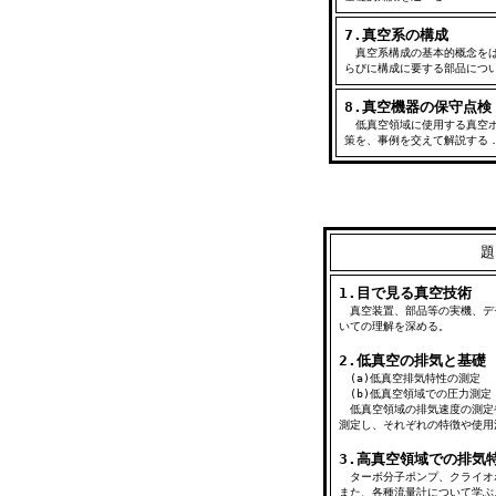
7.真空系の構成
真空系構成の基本的概念をは
らびに構成に要する部品につ
8.真空機器の保守点検
低真空領域に使用する真空ポ
策を、事例を交えて解説する
題
1.目で見る真空技術
真空装置、部品等の実機、デ
いての理解を深める。
2.低真空の排気と基礎
(a)低真空排気特性の測定
(b)低真空領域で
低真空領域の排気速度の測定
測定し、それぞれの特徴や使用
3.高真空領域での排気
ターボ分子ポンプ、クライオ
また、各種流量計について学ぶ