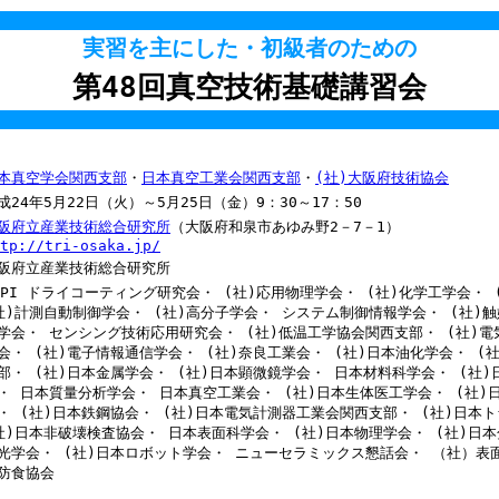
実習を主にした・初級者のための
第48回真空技術基礎講習会
本真空学会関西支部
・
日本真空工業会関西支部
・
(社)大阪府技術協会
成24年5月22日（火）～5月25日（金）9：30～17：50
阪府立産業技術総合研究所
（大阪府和泉市あゆみ野2－7－1）
tp://tri-osaka.jp/
阪府立産業技術総合研究所
MPI ドライコーティング研究会・ (社)応用物理学会・ (社)化学工学会・ 
社)計測自動制御学会・ (社)高分子学会・ システム制御情報学会・ (社)触
学会・ センシング技術応用研究会・ (社)低温工学協会関西支部・ (社)電
会・ (社)電子情報通信学会・ (社)奈良工業会・ (社)日本油化学会・ (
部・ (社)日本金属学会・ (社)日本顕微鏡学会・ 日本材料科学会・ (社
・ 日本質量分析学会・ 日本真空工業会・ (社)日本生体医工学会・ (社)
・ (社)日本鉄鋼協会・ (社)日本電気計測器工業会関西支部・ (社)日本
社)日本非破壊検査協会・ 日本表面科学会・ (社)日本物理学会・ (社)日
光学会・ (社)日本ロボット学会・ ニューセラミックス懇話会・ （社）表面
防食協会