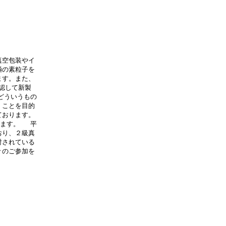
真空包装やイ
極の素粒子を
ます。また、
認して新製
どういうもの
くことを目的
ております。
ります。 平
おり、２級真
討されている
々のご参加を