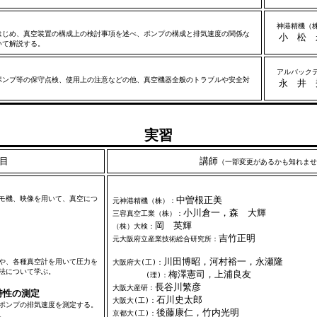
神港精機（
じめ、真空装置の構成上の検討事項を述べ、ポンプの構成と排気速度の関係な
小 松 
いて解説する。
アルバックテ
ンプ等の保守点検、使用上の注意などの他、真空機器全般のトラブルや安全対
永 井 
．
実習
目
講師
（一部変更があるかも知れませ
モ機、映像を用いて、真空につ
中曽根正美
元神港精機（株）：
小川倉一，森 大輝
三容真空工業（株）：
岡 英輝
（株）大検：
吉竹正明
元大阪府立産業技術総合研究所：
の圧力測定
川田博昭，河村裕一，永瀬隆
や、各種真空計を用いて圧力を
大阪府大(工)：
法について学ぶ。
梅澤憲司，上浦良友
(理)：
長谷川繁彦
大阪大産研：
特性の測定
石川史太郎
大阪大(工)：
ポンプの排気速度を測定する。
後藤康仁，竹内光明
京都大(工)：
。