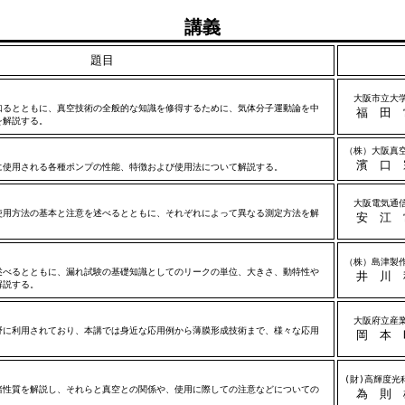
講義
題目
大阪市立大
るとともに、真空技術の全般的な知識を修得するために、気体分子運動論を中
福 田 
を解説する。
（株）大阪真
濱 口 
使用される各種ポンプの性能、特徴および使用法について解説する。
大阪電気通
用方法の基本と注意を述べるとともに、それぞれによって異なる測定方法を解
安 江 
（株）島津製
べるとともに、漏れ試験の基礎知識としてのリークの単位、大きさ、動特性や
井 川 
解説する。
大阪府立産業
に利用されており、本講では身近な応用例から薄膜形成技術まで、様々な応用
岡 本 
(財)高輝度光
性質を解説し、それらと真空との関係や、使用に際しての注意などについての
為 則 