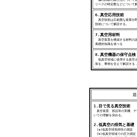
リークの時定数などについて
6.真空応用技術
真空技術は広範囲な産業分野
技術について解説する。
7.真空用材料
真空装置を構成する材料の諸
基礎的知識を述べる
8.真空機器の保守点検
低真空領域に使用する真空ポ
策を、事例を交えて解説する
題
1.目で見る真空技術
真空装置、部品等の実機、デ
いての理解を深める。
2.低真空の排気と基礎
(a)低真空排気特性の測定
(b)低真空領域で