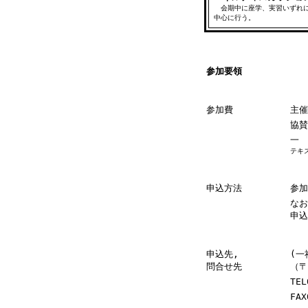
会期中に座学、実習いずれに
中心に行う。
参加要領
参加費
主催
協賛
一
テキ
申込方法
参加
なお
申込
申込先,
(
問合せ先
（〒
TEL
FAX