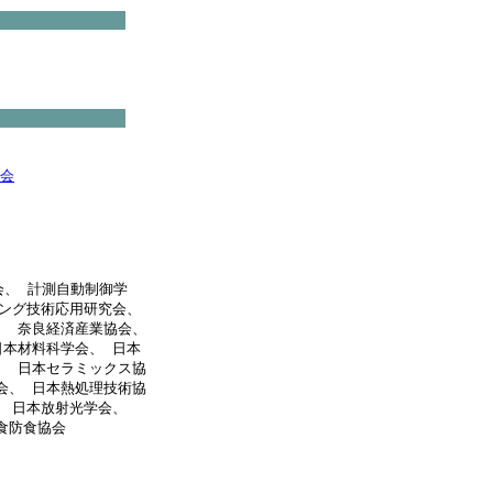
協会
会、 計測自動制御学
シング技術応用研究会、
、 奈良経済産業協会、
日本材料科学会、 日本
、 日本セラミックス協
会、 日本熱処理技術協
、 日本放射光学会、
食防食協会