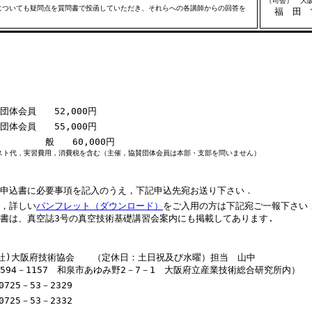
（司会） 大
ついても疑問点を質問書で投函していただき、それらへの各講師からの回答を
福 田 
団体会員 52,000円
団体会員 55,000円
 般 60,000円
スト代，実習費用，消費税を含む（主催，協賛団体会員は本部・支部を問いません）
申込書に必要事項を記入のうえ，下記申込先宛お送り下さい．
，詳しい
パンフレット（ダウンロード）
をご入用の方は下記宛ご一報下さい
書は、真空誌3号の真空技術基礎講習会案内にも掲載してあります.
一社)大阪府技術協会 （定休日：土日祝及び水曜）担当 山中
594－1157 和泉市あゆみ野2－7－1 大阪府立産業技術総合研究所内）
0725－53－2329
0725－53－2332