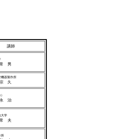
講師
学
常 男
空機器製作所
宗 久
株）
永 治
信大学
常 夫
作所