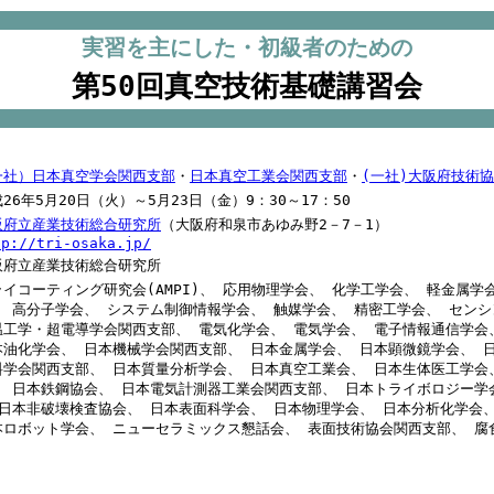
実習を主にした・初級者のための
第50回真空技術基礎講習会
一社）日本真空学会関西支部
・
日本真空工業会関西支部
・
(一社)大阪府技術
26年5月20日（火）～5月23日（金）9：30～17：50
阪府立産業技術総合研究所
（大阪府和泉市あゆみ野2－7－1）
tp://tri-osaka.jp/
阪府立産業技術総合研究所
ライコーティング研究会(AMPI)、 応用物理学会、 化学工学会、 軽金属学
、 高分子学会、 システム制御情報学会、 触媒学会、 精密工学会、 セン
温工学・超電導学会関西支部、 電気化学会、 電気学会、 電子情報通信学会
本油化学会、 日本機械学会関西支部、 日本金属学会、 日本顕微鏡学会、 
料学会関西支部、 日本質量分析学会、 日本真空工業会、 日本生体医工学会
、 日本鉄鋼協会、 日本電気計測器工業会関西支部、 日本トライボロジー学
 日本非破壊検査協会、 日本表面科学会、 日本物理学会、 日本分析化学会
本ロボット学会、 ニューセラミックス懇話会、 表面技術協会関西支部、 腐