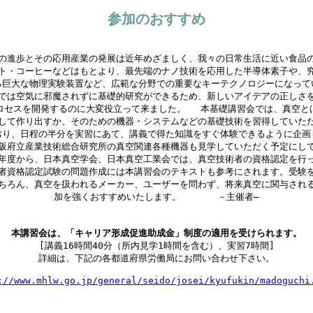
参加のおすすめ
進歩とその応用産業の発展は近年めざましく、我々の日常生活に近い食品
ト・コーヒーなどはもとより、最先端のナノ技術を応用した半導体素子や、
る巨大な物理実験装置など、広範な分野での重要なキーテクノロジーになって
では空気に邪魔されずに基礎的研究ができるため、新しいアイデアの正しさ
ロセスを開発するのに大変役立って来ました。 本基礎講習会では、真空と
して作り出すか、そのための機器・システムなどの基礎技術を習得していた
おり、日程の半分を実習にあて、講義で得た知識をすぐ体験できるように企画
阪府立産業技術総合研究所の真空関連各種機器も見学していただく予定にし
度から、日本真空学会、日本真空工業会では、真空技術者の資格認定を行
者資格認定試験の問題作成には本講習会のテキストも参考にされます。受験
ちろん、真空を扱われるメーカー、ユーザーを問わず、将来真空に関与され
加を強くおすすめいたします。 －主催者―
本講習会は、「キャリア形成促進助成金」制度の適用を受けられます。
[講義16時間40分（所内見学1時間を含む）、実習7時間]
詳細は、下記の各都道府県労働局にお問い合わせ下さい。
://www.mhlw.go.jp/general/seido/josei/kyufukin/madoguchi