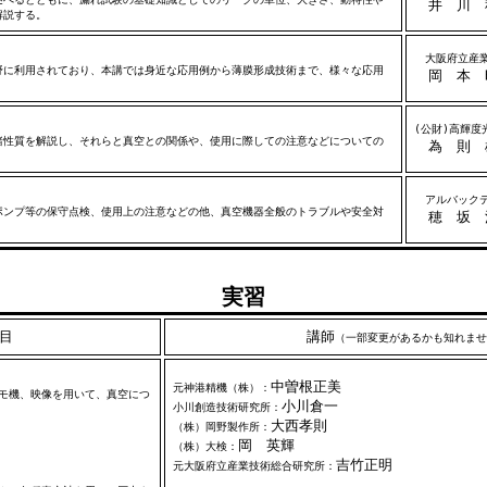
井 川 
解説する。
大阪府立産業
に利用されており、本講では身近な応用例から薄膜形成技術まで、様々な応用
岡 本 
(公財)高輝度
性質を解説し、それらと真空との関係や、使用に際しての注意などについての
為 則 
アルバックテ
ンプ等の保守点検、使用上の注意などの他、真空機器全般のトラブルや安全対
穂 坂 
．
実習
目
講師
（一部変更があるかも知れませ
中曽根正美
元神港精機（株）：
モ機、映像を用いて、真空につ
小川倉一
小川創造技術研究所：
大西孝則
（株）岡野製作所：
岡 英輝
（株）大検：
吉竹正明
元大阪府立産業技術総合研究所：
の圧力測定