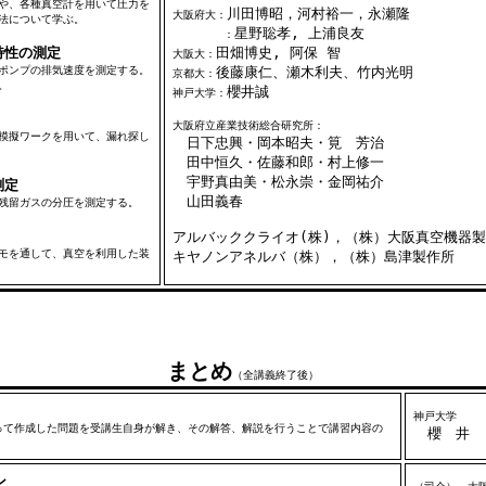
や、各種真空計を用いて圧力を
川田博昭，河村裕一，永瀬隆
大阪府大：
法について学ぶ。
星野聡孝, 上浦良友
：
特性の測定
田畑博史, 阿保 智
大阪大：
ポンプの排気速度を測定する。
後藤康仁、瀬木利夫、竹内光明
京都大：
。
櫻井誠
神戸大学：
大阪府立産業技術総合研究所：
模擬ワークを用いて、漏れ探し
日下忠興・岡本昭夫・筧 芳治
田中恒久・佐藤和郎・村上修一
宇野真由美・松永崇・金岡祐介
測定
山田義春
残留ガスの分圧を測定する。
アルバッククライオ(株)，（株）大阪真空機器
モを通して、真空を利用した装
キヤノンアネルバ（株），（株）島津製作所
まとめ
（全講義終了後）
神戸大学
て作成した問題を受講生自身が解き、その解答、解説を行うことで講習内容の
櫻 井
ン