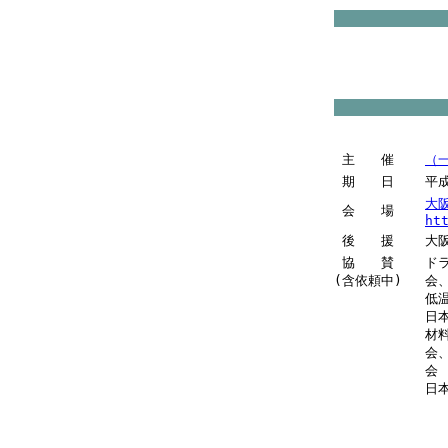
主 催
（
期 日
平成
大
会 場
ht
後 援
大
協 賛
ド
(含依頼中)
会
低
日
材
会
会
日