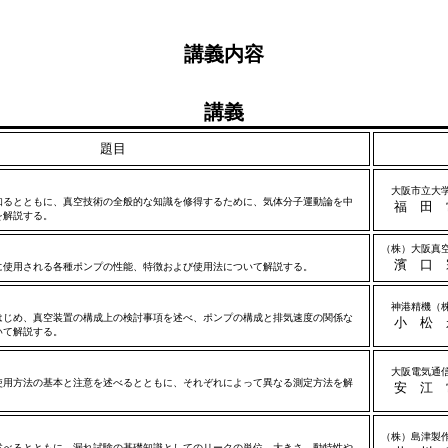
講義内容
講義
題目
大阪市立大
るとともに、真空技術の全般的な知識を修得するために、気体分子運動論を中
福 田 
を解説する。
（株）大阪真
濱 口 
使用される各種ポンプの性能、特徴および使用法について解説する。
神港精機（
じめ、真空装置の構成上の検討事項を述べ、ポンプの構成と排気速度の関係な
小 松 
いて解説する。
大阪電気通
用方法の基本と注意を述べるとともに、それぞれによって異なる測定方法を解
安 江 
（株）島津製
べるとともに、漏れ試験の基礎知識としてのリークの単位、大きさ、動特性や