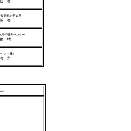
秋 夫
技術総合研究所
昭 夫
光科学研究センター
雄 祐
クノ（株）
浩 之
ん）