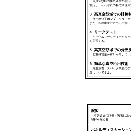
低真空領域の排気速度の測定
測定し、それぞれの特徴や使用
3.高真空領域での排気
ターボ分子ポンプ、クライオ
また、各種流量計について学ぶ
4.リークテスト
ヘリウムリークディテクタと
を実習する。
5.高真空領域での分圧
四重極質量分析計を用いて、
6.簡単な真空応用技術
真空蒸着、スパッタ装置のデ
置について学ぶ。
演習
本講習会の講義・実習に沿っ
理解を深める．
パネルディスカッショ