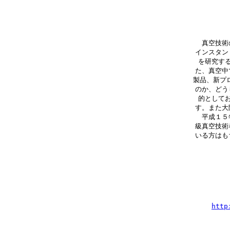
真空技術の
インスタン
を研究す
た、真空中
製品、新プ
のか、どう
的として
す。また大
平成１５年
級真空技術
いる方はも
http