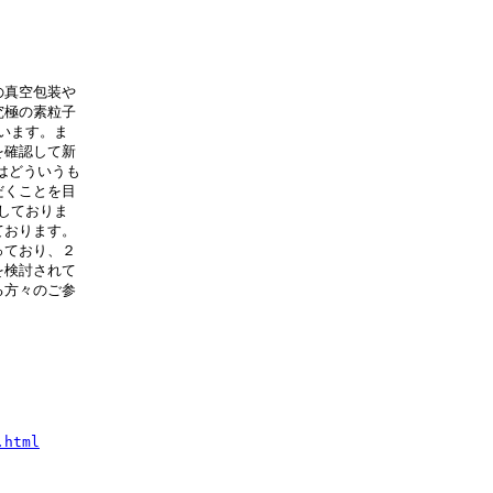
の真空包装や
究極の素粒子
います。ま
を確認して新
はどういうも
だくことを目
しておりま
ております。
っており、２
を検討されて
る方々のご参
.html