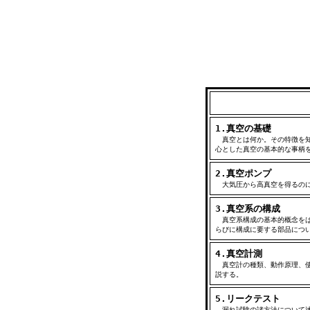
1.真空の基礎
真空とは何か。その特徴を知
心とした真空の基本的な事柄
2.真空ポンプ
大気圧から高真空を得るのに
3.真空系の構成
真空系構成の基本的概念をは
らびに構成に要する部品につ
4.真空計測
真空計の種類、動作原理、使
説する。
5.リークテスト
漏れ試験の諸方法について述