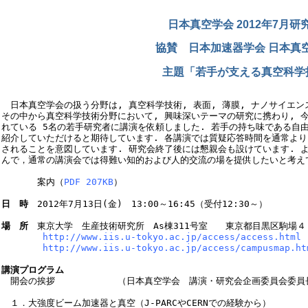
日本真空学会 2012年7月研
協賛 日本加速器学会 日本真
主題「若手が支える真空科学
　日本真空学会の扱う分野は, 真空科学技術, 表面, 薄膜, ナノサイエン
その中から真空科学技術分野において, 興味深いテーマの研究に携わり, 
れている 5名の若手研究者に講演を依頼しました. 若手の持ち味である自由
紹介していただけると期待しています. 各講演では質疑応答時間を通常より
されることを意図しています. 研究会終了後には懇親会も設けています. よ
んで，通常の講演会では得難い知的および人的交流の場を提供したいと考えて
　　　　案内（
PDF 207KB
）

日　時
　2012年7月13日(金)　13:00～16:45（受付12:30～）

場　所
　東京大学　生産技術研究所　As棟311号室　　東京都目黒区駒場４
http://www.iis.u-tokyo.ac.jp/access/access.html
http://www.iis.u-tokyo.ac.jp/access/campusmap.ht
講演プログラム

　開会の挨拶　　　　　　　（日本真空学会　講演・研究会企画委員会委員長）　
　１．大強度ビーム加速器と真空（J-PARCやCERNでの経験から）
