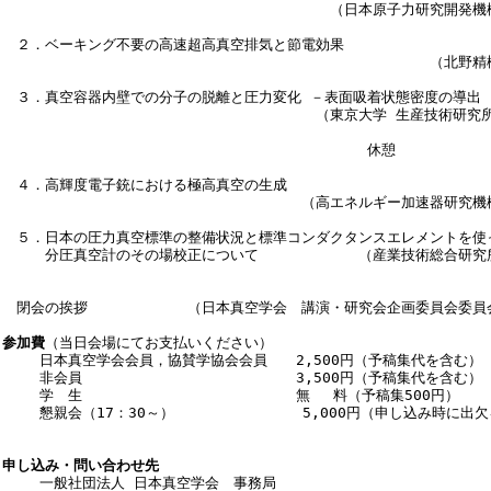
　　　　　　　　　　　　　　　　　　　　　　　（日本原子力研究開発機構）　
　２．ベーキング不要の高速超高真空排気と節電効果

　　　　　　　　　　　　　　　　　　　　　　　　　　　　　　（北野精機）　
　３．真空容器内壁での分子の脱離と圧力変化 －表面吸着状態密度の導出

　　　　　　　　　　　　　　　　　　　　　　（東京大学 生産技術研究所） 　
　　　　　　　　　　　　　　　　　　　　　　　　　 休憩

　４．高輝度電子銃における極高真空の生成

　　　　　　　　　　　　　　　　　　　　　（高エネルギー加速器研究機構）　
　５．日本の圧力真空標準の整備状況と標準コンダクタンスエレメントを使っ
　　　分圧真空計のその場校正について　　　　　　　（産業技術総合研究所）　
　閉会の挨拶　　　　　　　（日本真空学会　講演・研究会企画委員会委員会）　
参加費
（当日会場にてお支払いください）

　　 日本真空学会会員，協賛学協会会員　　2,500円（予稿集代を含む）

　　 非会員　　　　　　　　　　　　　　　3,500円（予稿集代を含む）

　　 学　生　　　　　　　　　　　　　　　無　 料（予稿集500円）

　　 懇親会（17：30～）　　　　　　　　　5,000円（申し込み時に出欠
申し込み・問い合わせ先

　　 一般社団法人 日本真空学会　事務局
