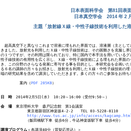
日本表面科学会 第81回表
日本真空学会 2014 年 2
主題「放射線Ｘ線・中性子線技術を利用した
　超高真空下と異なりこれまで溶液に埋もれた界面では、溶液層（主として
きました。放射光を利用したＸ線・中性子線技術は、その困難さを克服し界
の１つですが、その利用は限られており、特に国内で本手法を用いているグ
性子線技術の有用性を広く示し、Ｘ線・中性子線技術による埋もれた界面の
き、この分野のさらなる発展に寄与する事を目的とし、本研究会を企画いた
る６名の講師の方々をお招きし、放射光を利用したＸ線・中性子線技術の埋
端の研究結果を含めて講演していただきます。多くの方々のご参加をお待ちし
　　　　　案内（
PDF 285KB
）
日　時
　2014年2月5日(水)　10:20～16:00（受付9:50～）

会　場
　東京理科大学　森戸記念館　第1会議室

　　　　　　　東京都新宿区神楽坂4-2-2　　TEL 03-5228-8110

http://www.tus.ac.jp/info/access/kagcamp.htm
　　　　　　 （飯田橋駅下車 徒歩6分，牛込神楽坂駅下車 徒歩4分）

講演プログラム
＜各講演40分（質疑応答込）＞
