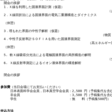
　開会の挨拶　　　　　　　　　　　　　　　　　　　　　　　　　　　　　　　
　1．Ｘ線を利用した固液界面計測（仮題）

　　　　　　　　　　　　　　　　　　　　　　　　　　　　　　　　　（お茶ノ
　2．Ｘ線回折法による固液界面の電気二重層構造とダイナミクス

　　　　　　　　　　　　　　　　　　　　　　　　　　　　　　　　　　　　（
　（休憩）
　3．埋もれた界面の中性子解析（仮題）

　　　　　　　　　　　　　　　　　　　　　　　　　　　　　　　（物質・材料
　4．中性子反射率計ＳＯＦＩＡを用いた固液界面測定

　　　　　　　　　　　　　　　　　　　　　　　　　　　（高エネルギー加速器
　（休憩）
　5. 軟Ｘ線吸収分光法による電極固液界面の局所構造の解明

　　　　　　　　　　　　　　　　　　　　　　　　　　　　　　　　　（分子科
　6. Ｘ線反射率測定によるイオン液体界面の構造解析

　　　　　　　　　　　　　　　　　　　　　　　　　　　　　　　　　　　　
　閉会の挨拶　　　　　　　　　　　　　　　　　　　　　　　　　　　　　　　
参加費
（当日会場にてお支払いください）

　　　日本表面科学会会員，日本真空学会会員：2,500 円（予稿集代を含む
　　　非会員　　　　　　　　　　　　　　　：3,500 円（予稿集代を含む
　　　学生　　　　　　　　　　　　　　　　：無　　料（予稿集500円）

申込方法