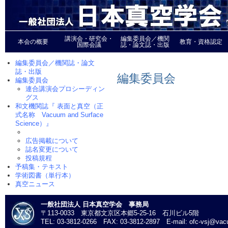
講演会・研究会・
編集委員会／機関
本会の概要
教育・資格認定
国際会議
誌・論文誌・出版
編集委員会／機関誌・論文
誌・出版
編集委員会
編集委員会
連合講演会プロシーディン
グス
和文機関誌『 表面と真空（正
式名称 Vacuum and Surface
Science）』
広告掲載について
誌名変更について
投稿規程
予稿集・テキスト
学術図書（単行本）
真空ニュース
一般社団法人 日本真空学会 事務局
〒113-0033 東京都文京区本郷5-25-16 石川ビル5階
TEL: 03-3812-0266 FAX: 03-3812-2897 E-mail: ofc-vsj@vacu