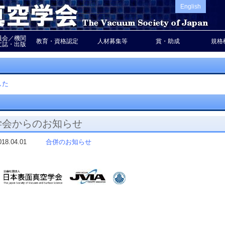
English
員会／機関
教育・資格認定
人材募集等
賞・助成
規格
文誌・出版
ました
学会からのお知らせ
018.04.01
合併のお知らせ