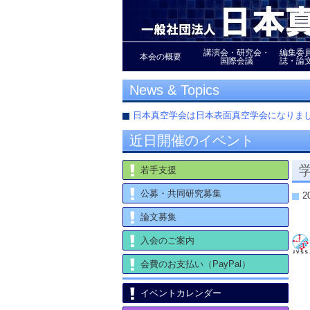
講演会・研究会・
編集委
本会の概要
国際会議
誌・論
News & Topics
日本真空学会は日本表面真空学会になり
近日開催のイベント
若手支援
公募・共同研究募集
2
論文募集
入会のご案内
会費のお支払い（PayPal）
イベントカレンダー