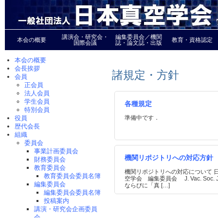
講演会・研究会・
編集委員会／機関
本会の概要
教育・資格認定
国際会議
誌・論文誌・出版
本会の概要
会長挨拶
諸規定・方針
会員
正会員
法人会員
学生会員
各種規定
特別会員
準備中です．
役員
歴代会長
組織
委員会
事業計画委員会
機関リポジトリへの対応方針
財務委員会
教育委員会
機関リポジトリへの対応について 
教育委員会委員名簿
空学会 編集委員会 J. Vac. Soc. J
編集委員会
ならびに「真 […]
編集委員会委員名簿
投稿案内
講演・研究会企画委員
会