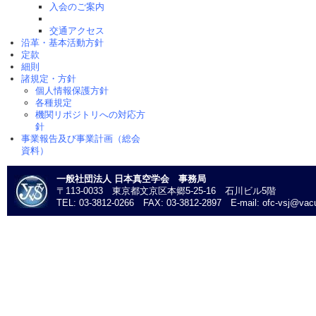
入会のご案内
交通アクセス
沿革・基本活動方針
定款
細則
諸規定・方針
個人情報保護方針
各種規定
機関リポジトリへの対応方
針
事業報告及び事業計画（総会
資料）
一般社団法人 日本真空学会 事務局
〒113-0033 東京都文京区本郷5-25-16 石川ビル5階
TEL: 03-3812-0266 FAX: 03-3812-2897 E-mail: ofc-vsj@vacu