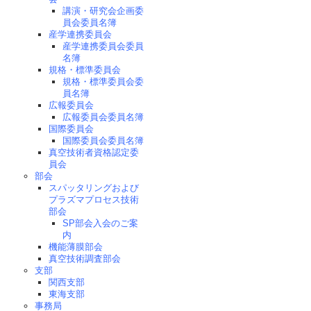
講演・研究会企画委
員会委員名簿
産学連携委員会
産学連携委員会委員
名簿
規格・標準委員会
規格・標準委員会委
員名簿
広報委員会
広報委員会委員名簿
国際委員会
国際委員会委員名簿
真空技術者資格認定委
員会
部会
スパッタリングおよび
プラズマプロセス技術
部会
SP部会入会のご案
内
機能薄膜部会
真空技術調査部会
支部
関西支部
東海支部
事務局