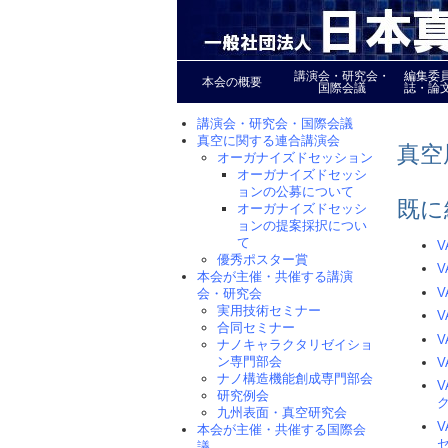
講演会・研究会・
編集委
本会の概要
国際会議
誌・論
講演会・研究会・国際会議
真空に関する連合講演会
真空
オーガナイズドセッション
オーガナイズドセッシ
ョンの公募について
既に
オーガナイズドセッシ
ョンの提案採択につい
て
V
優秀ポスター賞
本会が主催・共催する講演
会・研究会
実用技術セミナー
V
合同セミナー
ナノキャラクタリゼイショ
ン専門部会
V
ナノ構造機能創成専門部会
研究例会
九州表面・真空研究会
本会が主催・共催する国際会
議