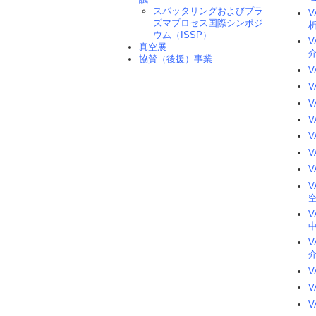
スパッタリングおよびプラ
ズマプロセス国際シンポジ
ウム（ISSP）
真空展
協賛（後援）事業
V
V
V
V
V
V
V
V