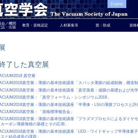
English
員会／機関
教育・資格認定
人材募集等
賞・助成
規格
文誌・出版
展
終了した真空展
ACUUM2019 真空展
VACUUM2018真空展：薄膜の基本技術講座「スパッタ薄膜の組成制御，構造
VACUUM2018真空展：薄膜の基本技術講座「真空蒸着：成膜の基礎および光
ACUUM2018真空展：「真空フォーラム・シンポジウム2018」
VACUUM2018真空展：薄膜の基本技術講座「半導体・LSIの薄膜プロセスと評
ACUUM2018真空展：「規格標準報告会」
VACUUM2018真空展：薄膜の基本技術講座「プラズマプロセスによるダイヤ
クカーボン薄膜堆積の基礎とその応用」
VACUUM2018真空展：薄膜の基本技術講座「LED・ワイドギャップ半導体素
セスと結晶成長の課題」