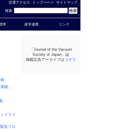
交通アクセス
トップページ
サイトマップ
検索:
標準
産学連携
リンク
「Journal of the Vacuum
Society of Japan」誌
掲載広告アーカイブは
コチラ
制御」
学薄膜」
価」
モンドライ
子製造プロ