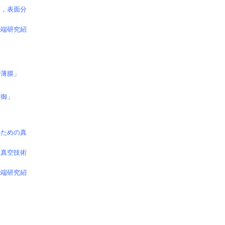
膜，表面分
先端研究紹
学薄膜」
制御」
のための真
つ真空技術
先端研究紹