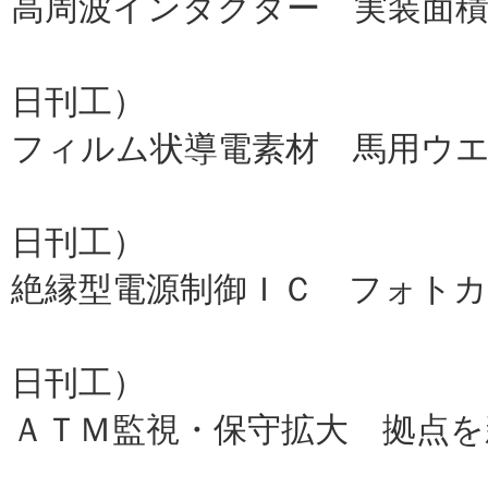
高周波インダクター 実装面積
村田製作
日刊工）
フィルム状導電素材 馬用ウ
東洋紡
日刊工）
絶縁型電源制御ＩＣ フォト
ローム
日刊工）
ＡＴＭ監視・保守拡大 拠点を
ＯＫＩ