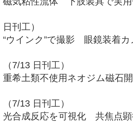
磁気粘性流体 下肢装具で実用
栗本鉄工所、橋
日刊工）
“ウインク”で撮影 眼鏡装着
プリ
（7/13 日刊工）
重希土類不使用ネオジム磁石
ホンダ、
（7/13 日刊工）
光合成反応を可視化 共焦点顕
理研（