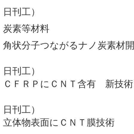
日刊工）
炭素等材料
角状分子つながるナノ炭素材
ＮＥＣ
日刊工）
ＣＦＲＰにＣＮＴ含有 新技
ＮＥＤＯ、
日刊工）
立体物表面にＣＮＴ膜技術