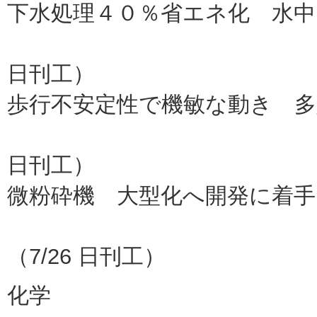
下水処理４０％省エネ化 水
新明和工
日刊工）
歩行不安定性で機敏な動き 多
京大（
日刊工）
微粉砕機 大型化へ開発に着手
日本アイリ
（7/26 日刊工）
化学