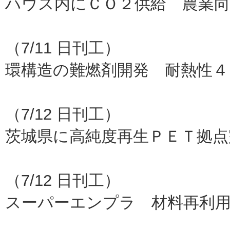
ハウス内にＣＯ２供給 農業
アド
（7/11 日刊工）
環構造の難燃剤開発 耐熱性４
マナッ
（7/12 日刊工）
茨城県に高純度再生ＰＥＴ拠点
ジャパ
（7/12 日刊工）
スーパーエンプラ 材料再利
東大、