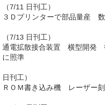
（7/11 日刊工）
３Ｄプリンターで部品量産 数
ソ
（7/13 日刊工）
通電拡散接合装置 横型開発 
に照準
ＥＣＯ－
日刊工）
ＲＯＭ書き込み機 レーザー刻
ミナ