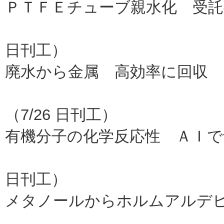
ＰＴＦＥチューブ親水化 受託
魁半導
日刊工）
廃水から金属 高効率に回収 
大
（7/26 日刊工）
有機分子の化学反応性 ＡＩで
早大（
日刊工）
メタノールからホルムアルデ
中央大