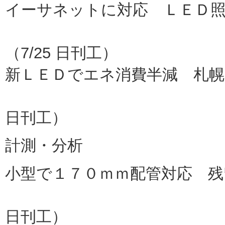
イーサネットに対応 ＬＥＤ
オプテック
（7/25 日刊工）
新ＬＥＤでエネ消費半減 札
大成建
日刊工）
計測・分析
小型で１７０ｍｍ配管対応 残
パルステ
日刊工）