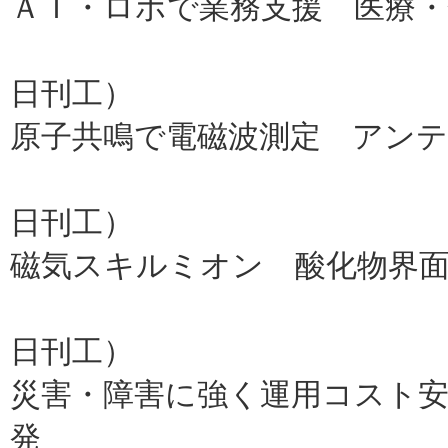
ＡＩ・ロボで業務支援 医療・
ＡＧＳ
日刊工）
原子共鳴で電磁波測定 アン
産総研
日刊工）
磁気スキルミオン 酸化物界
理研（
日刊工）
災害・障害に強く運用コスト
発