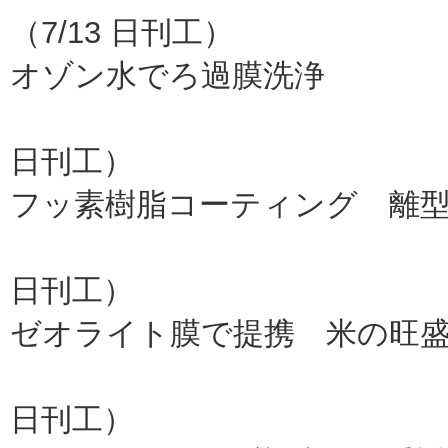
（7/13 日刊工）
オゾン水でろ過膜洗浄
三菱電
日刊工）
フッ素樹脂コーティング 離
岐阜大、吉田
日刊工）
ゼオライト膜で提携 米の旺
三井化学、三
日刊工）