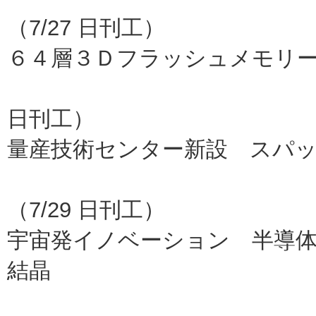
（7/27 日刊工）
６４層３Ｄフラッシュメモリ
東芝（
日刊工）
量産技術センター新設 スパ
三菱マ
（7/29 日刊工）
宇宙発イノベーション 半導体
結晶
ＪＡＸ