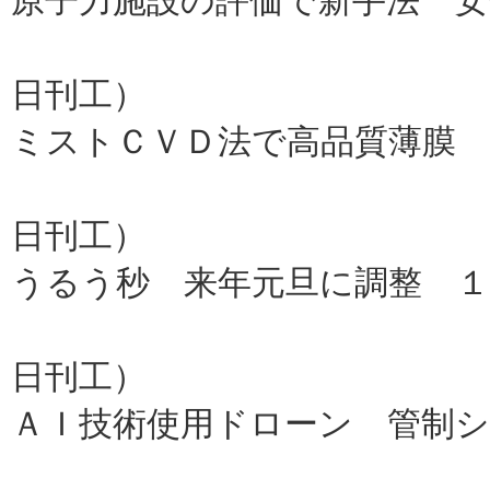
原子力施設の評価で新手法 安
東京都市
日刊工）
ミストＣＶＤ法で高品質薄膜
高知工科
日刊工）
うるう秒 来年元旦に調整 
情通機
日刊工）
ＡＩ技術使用ドローン 管制
情報学研、東京