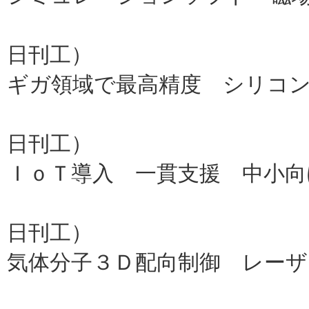
村田製作
日刊工）
ギガ領域で最高精度 シリコン
ＮＴＴ、英国国
日刊工）
ＩｏＴ導入 一貫支援 中小向
安川情報シ
日刊工）
気体分子３Ｄ配向制御 レーザ
東大