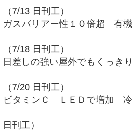
（7/13 日刊工）
ガスバリアー性１０倍超 有機
東
（7/18 日刊工）
日差しの強い屋外でもくっき
シ
（7/20 日刊工）
ビタミンＣ ＬＥＤで増加 冷
三菱電
日刊工）