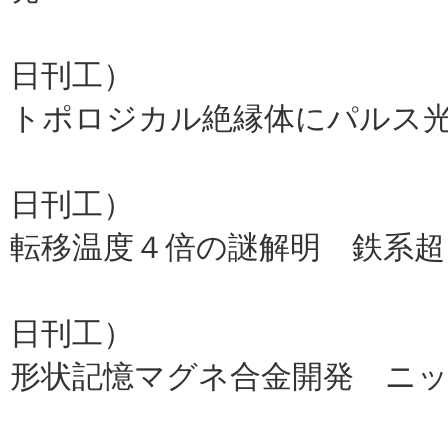
会津大
日刊工）
トポロジカル絶縁体にパルス
理研（
日刊工）
転移温度４倍の謎解明 鉄系超
東大、京
日刊工）
形状記憶マグネ合金開発 ニ
東北大