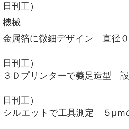
日刊工）
機械
金属箔に微細デザイン 直径
松陽産
日刊工）
３Ｄプリンターで義足造型 
東大、エリ
日刊工）
シルエットで工具測定 ５μｍ
エーシック、