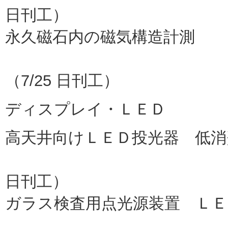
日刊工）
永久磁石内の磁気構造計測
物材機構
（7/25 日刊工）
ディスプレイ・ＬＥＤ
高天井向けＬＥＤ投光器 低消
東京電
日刊工）
ガラス検査用点光源装置 ＬＥ
ユーテ