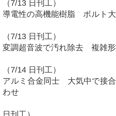
（7/13 日刊工）
導電性の高機能樹脂 ボルト大
ダイセル
（7/13 日刊工）
変調超音波で汚れ除去 複雑形
カイ
（7/14 日刊工）
アルミ合金同士 大気中で接合
わせ
山梨大
日刊工）