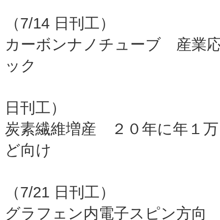
産総研、マ
（7/14 日刊工）
カーボンナノチューブ 産業
ック
名城大
日刊工）
炭素繊維増産 ２０年に年１万
ど向け
三菱
（7/21 日刊工）
グラフェン内電子スピン方向