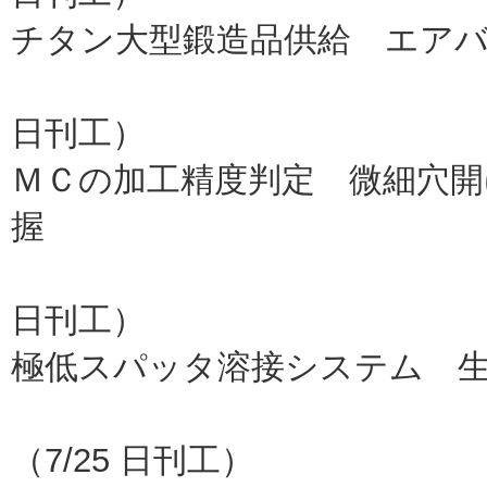
チタン大型鍛造品供給 エア
神鋼（
日刊工）
ＭＣの加工精度判定 微細穴開
握
入曽精
日刊工）
極低スパッタ溶接システム 
ダ
（7/25 日刊工）