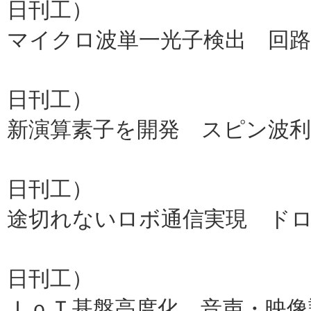
日刊工）
マイクロ波単一光子検出 回
理研、東京医
日刊工）
新演算素子を開発 スピン波利
豊橋技科大
日刊工）
途切れないロボ通信実現 ド
情通機構、
日刊工）
ＩｏＴ基盤高度化 音声・映像