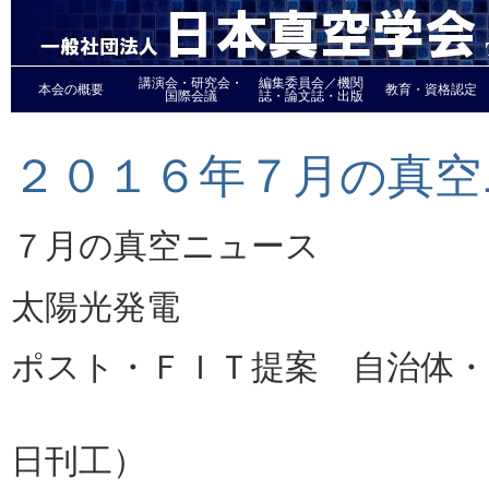
講演会・研究会・
編集委員会／機関
本会の概要
教育・資格認定
国際会議
誌・論文誌・出版
２０１６年７月の真空
７月の真空ニュース
太陽光発電
ポスト・ＦＩＴ提案 自治体・
太陽電池メ
日刊工）