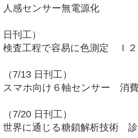
人感センサー無電源化
豊橋技科
日刊工）
検査工程で容易に色測定 Ｉ２
コー
（7/13 日刊工）
スマホ向け６軸センサー 消
ロ
（7/20 日刊工）
世界に通じる糖鎖解析技術 診