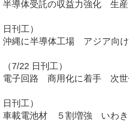
半導体受託の収益力強化 生産
東芝（
日刊工）
沖縄に半導体工場 アジア向
ネ
（7/22 日刊工）
電子回路 商用化に着手 次世
太陽誘
日刊工）
車載電池材 ５割増強 いわ
ク