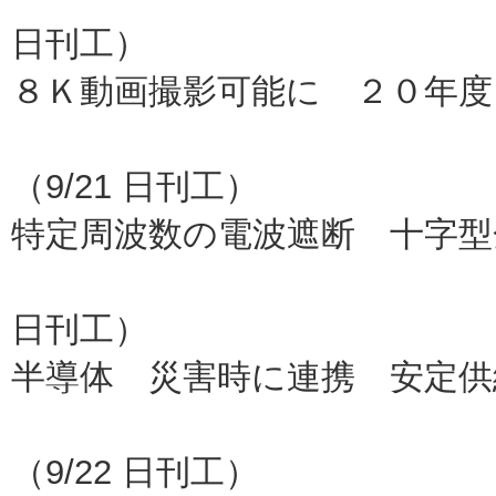
日刊工）
８Ｋ動画撮影可能に ２０年
パナ
（9/21 日刊工）
特定周波数の電波遮断 十字型
青山学院
日刊工）
半導体 災害時に連携 安定供
ルネサ
（9/22 日刊工）