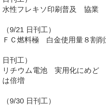
水性フレキソ印刷普及 協業
金羊社
（9/21 日刊工）
ＦＣ燃料極 白金使用量８割削
阪大、物材
日刊工）
リチウム電池 実用化にめど
は倍増
ＮＥＣ
（9/30 日刊工）