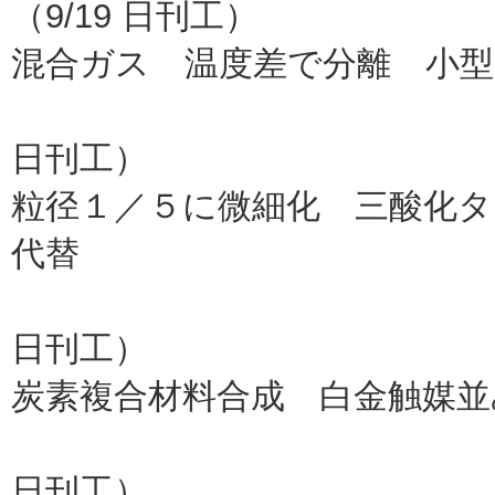
（9/19 日刊工）
混合ガス 温度差で分離 小型
芝浦工
日刊工）
粒径１／５に微細化 三酸化
代替
希少金属材料
日刊工）
炭素複合材料合成 白金触媒並
芝浦工
日刊工）