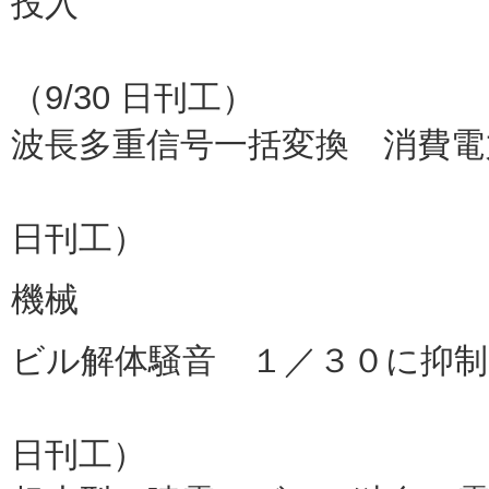
投入
パナ
（9/30 日刊工）
波長多重信号一括変換 消費電
富士通
日刊工）
機械
ビル解体騒音 １／３０に抑
鹿島技術
日刊工）