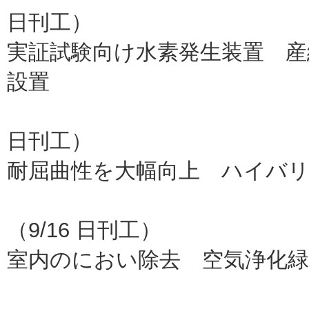
日刊工）
実証試験向け水素発生装置 産
設置
日立造
日刊工）
耐屈曲性を大幅向上 ハイバ
（9/16 日刊工）
室内のにおい除去 空気浄化
大和