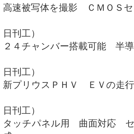
高速被写体を撮影 ＣＭＯＳセ
キヤノ
日刊工）
２４チャンバー搭載可能 半導
ＳＣＲＥＥＮ
日刊工）
新プリウスＰＨＶ ＥＶの走
トヨタ
日刊工）
タッチパネル用 曲面対応 