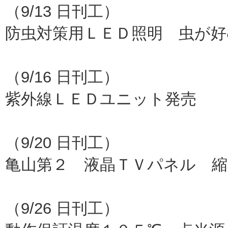
（9/13 日刊工）
防虫対策用ＬＥＤ照明 虫が好
大成ファ
（9/16 日刊工）
紫外線ＬＥＤユニット発売
浜松ホ
（9/20 日刊工）
亀山第２ 液晶ＴＶパネル 縮
シ
（9/26 日刊工）