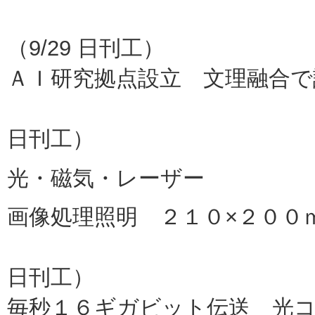
三菱マ
（9/29 日刊工）
ＡＩ研究拠点設立 文理融合で
東大（
日刊工）
光・磁気・レーザー
画像処理照明 ２１０×２００
オフテックス
日刊工）
毎秒１６ギガビット伝送 光