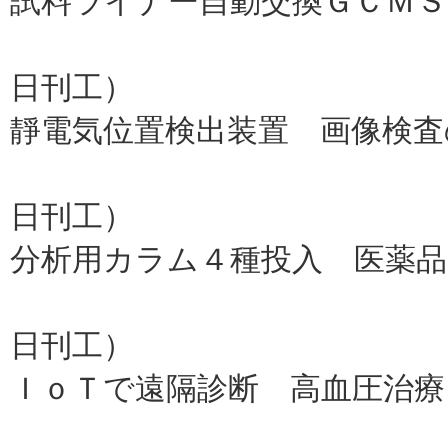
試料ライナー自動交換ＧＣＭ
島津製作
日刊工）
靜電気位置検出装置 画像検査
凌和電子、
日刊工）
分析用カラム４種投入 医薬
昭和電
日刊工）
ＩｏＴで遠隔診断 高血圧治療
ポート、東京