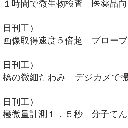
１時間で微生物検査 医薬品向
日立ハイ
日刊工）
画像取得速度５倍超 プローブ
島津製作
日刊工）
橋の微細たわみ デジカメで
産総研
日刊工）
極微量計測１．５秒 分子てん
島津製作