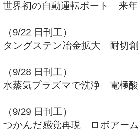
世界初の自動運転ボート 来年
米Ｍ
（9/22 日刊工）
タングステン冶金拡大 耐切
パナ
（9/28 日刊工）
水蒸気プラズマで洗浄 電極酸
サ
（9/29 日刊工）
つかんだ感覚再現 ロボアー