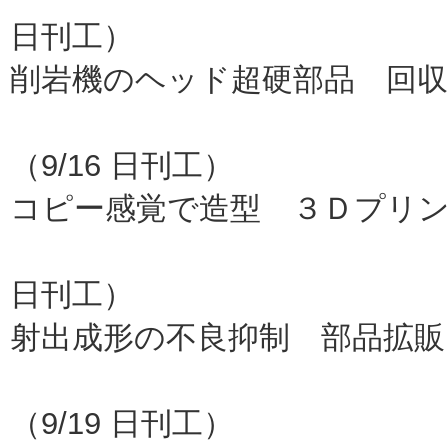
日刊工）
削岩機のヘッド超硬部品 回収
再製
（9/16 日刊工）
コピー感覚で造型 ３Ｄプリ
明治大
日刊工）
射出成形の不良抑制 部品拡販
プラモ
（9/19 日刊工）