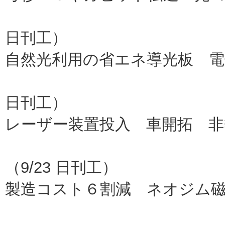
パナソニ
日刊工）
自然光利用の省エネ導光板 電
大日本印
日刊工）
レーザー装置投入 車開拓 非
三井物産エ
（9/23 日刊工）
製造コスト６割減 ネオジム
ＮＤＦＥ