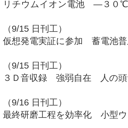
リチウムイオン電池 ―３０
オ
（9/15 日刊工）
仮想発電実証に参加 蓄電池普
エリ
（9/15 日刊工）
３Ｄ音収録 強弱自在 人の頭
東北大
（9/16 日刊工）
最終研磨工程を効率化 小型ウ
岡本工作