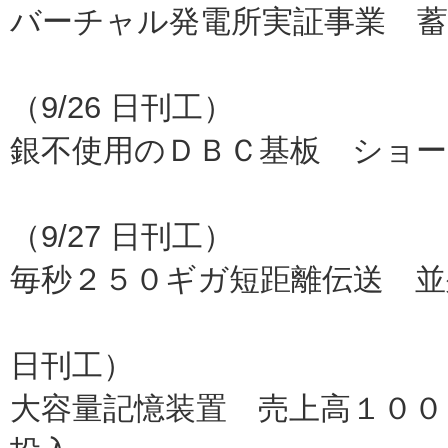
バーチャル発電所実証事業 蓄
京
（9/26 日刊工）
銀不使用のＤＢＣ基板 ショ
三菱マ
（9/27 日刊工）
毎秒２５０ギガ短距離伝送 並
ＮＴＴ
日刊工）
大容量記憶装置 売上高１００