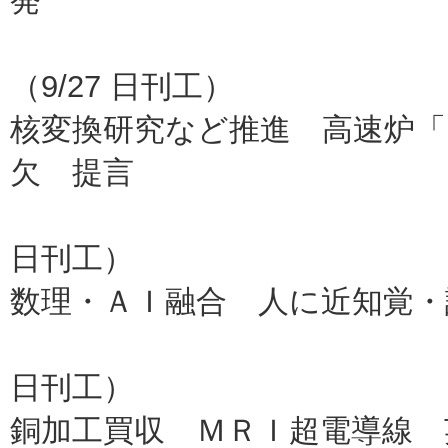
発
はこだ
（9/27 日刊工）
核変換研究など推進 高速炉
欠 提言
福井大
日刊工）
数理・ＡＩ融合 人に近知覚・
富士通
日刊工）
銅加工買収 ＭＲＩ超電導線 