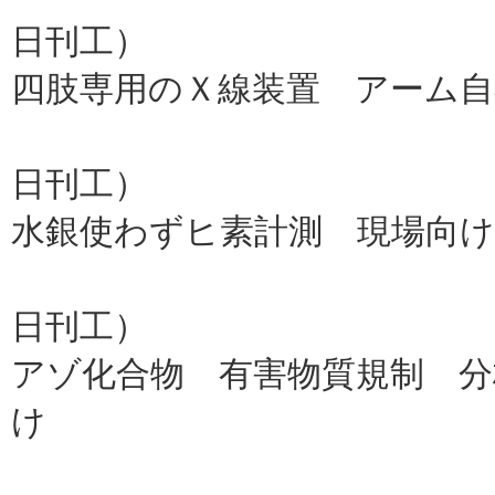
日刊工）
四肢専用のＸ線装置 アーム自
ＧＥヘル
日刊工）
水銀使わずヒ素計測 現場向
共立理
日刊工）
アゾ化合物 有害物質規制 分
け
ＨＥＲ