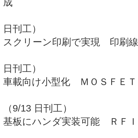
成
日本電気
日刊工）
スクリーン印刷で実現 印刷
産総研
日刊工）
車載向け小型化 ＭＯＳＦＥＴ
ロ
（9/13 日刊工）
基板にハンダ実装可能 ＲＦ
日油技