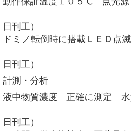
動作保証温度１０５℃ 点光源
大同特殊
日刊工）
ドミノ転倒時に搭載ＬＥＤ点滅
首都大
日刊工）
計測・分析
液中物質濃度 正確に測定 水
共立理化
日刊工）