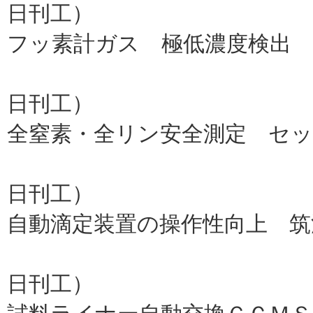
日刊工）
フッ素計ガス 極低濃度検出 
産総研
日刊工）
全窒素・全リン安全測定 セ
共立理化
日刊工）
自動滴定装置の操作性向上 筑
平沼産
日刊工）