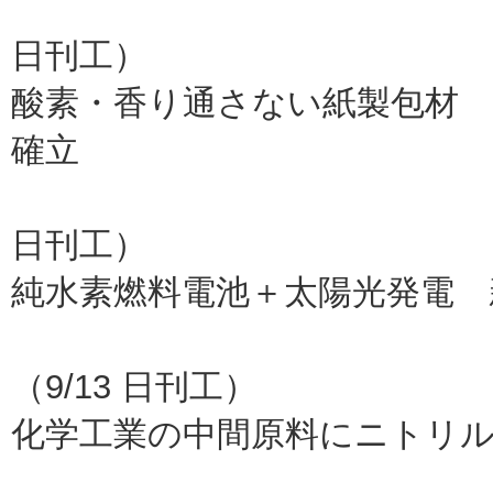
ファインセラ
日刊工）
酸素・香り通さない紙製包材 
確立
日本製
日刊工）
純水素燃料電池＋太陽光発電 
ト
（9/13 日刊工）
化学工業の中間原料にニトリ
理研（