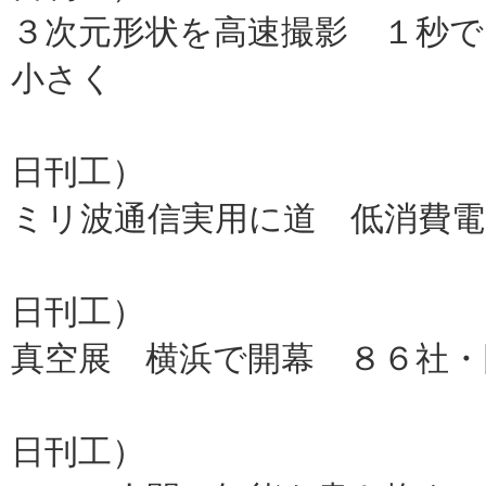
３次元形状を高速撮影 １秒で
小さく
群馬大
日刊工）
ミリ波通信実用に道 低消費電
富士通
日刊工）
真空展 横浜で開幕 ８６社・
解説
日刊工）