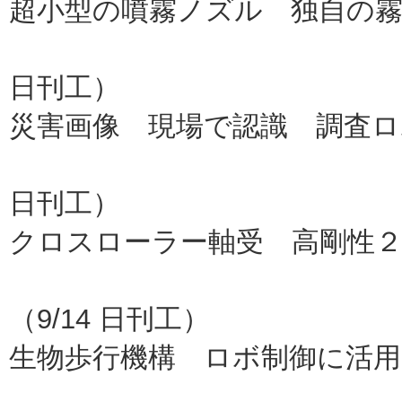
超小型の噴霧ノズル 独自の霧
ノズルネ
日刊工）
災害画像 現場で認識 調査ロ
信州大な
日刊工）
クロスローラー軸受 高剛性
日本
（9/14 日刊工）
生物歩行機構 ロボ制御に活用
京大（