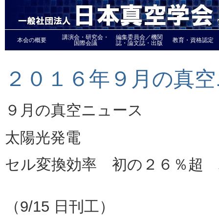
講演会・研究会・
編集委員会／機関
本会の概要
教育・資格認定
国際会議
誌・論文誌・出版
２０１６年９月の真空
９月の真空ニュース
太陽光発電
セル変換効率 初の２６％超 
カ
（9/15 日刊工）