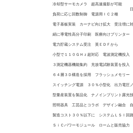
冷却型サーモカメラ 超高速撮影が可能
日本アビオニクス（2
負荷に応じ回数制御 電源用ＩＣ２種
富士電機（2/1
電子基板実装 カーナビ向け拡大 受注増に
大日電子（2/1
絹に導電性高分子印刷 医療向けプリンター
エーアイシルク（2/
電力貯蔵システム受注 英ＥＤＦから
日本電産（2/1
小型で１１０ＧＨｚ超対応 電波測定機投入
アンリツ（2/2
３測定機器機能集約 充放電試験装置を投入
クロマジャパン（2/
６４層３Ｄ構造を採用 フラッシュメモリー
東芝（2/23
スイッチング電源 ３０％小型化 出力電圧
ダイトロン（2/
型量産装置を製品化 ナノインプリント露光
キヤノン（2/2
照明器具 工芸品とコラボ デザイン融合 
東京電装（2/2
製造コスト３０％以下に システムＬＳＩ回
湘南工大（2/2
ＳｉＣパワーモジュール ロームと販売協力
独セミクロン（2/