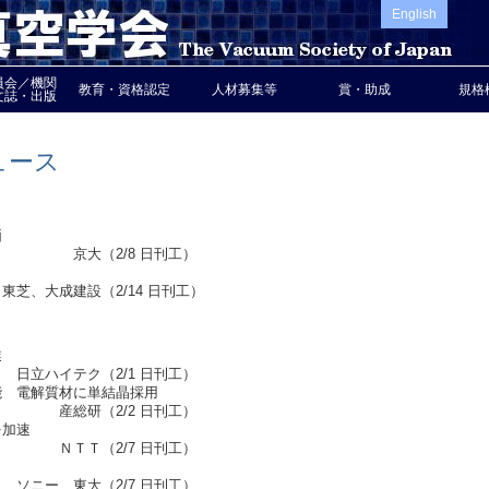
English
員会／機関
教育・資格認定
人材募集等
賞・助成
規格
文誌・出版
ュース
価
 日刊工）
設（2/14 日刊工）
業
1 日刊工）
能 電解質材に単結晶採用
 日刊工）
を加速
 日刊工）
7 日刊工）