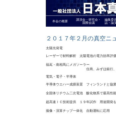
講演会・研究会・
編集委
本会の概要
国際会議
誌・論
２０１７年２月の真空ニ
太陽光発電
レーザーで材料解析 太陽電池の電力効率評
京大（2/8
福嶌・南相馬にメガソーラー
住商、みずほ銀行、東芝、大成建
電気・電子・半導体
半導体ウエハー成膜装置 フィンランドと協
日立ハイテク（2/
全固体リチウム二次電池 酸化物系で最高性
産総研（2/2
超高速ＩＣ技術提供 １９年試作 用途開発
ＮＴＴ（2/7
撮像・演算チップ一体化 自動運転に応用
ソニー、東大（2/