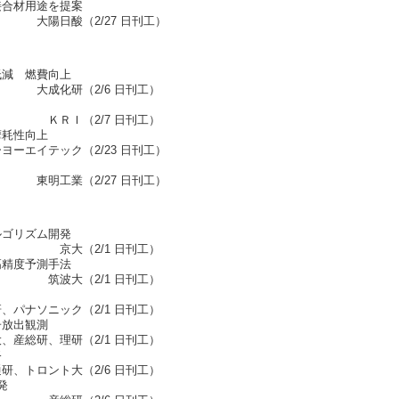
接合材用途を提案
7 日刊工）
低減 燃費向上
6 日刊工）
 日刊工）
摩耗性向上
/23 日刊工）
7 日刊工）
ルゴリズム開発
 日刊工）
高精度予測手法
 日刊工）
2/1 日刊工）
子放出観測
（2/1 日刊工）
路
2/6 日刊工）
発