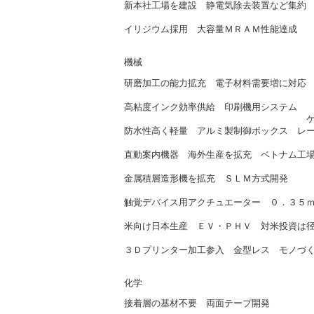
新本社工場を建設 静電気除去装置など集約
ヒムエレクトロ（2/
イリジウム採用 大容量ＭＲＡＭ性能達成
産総研（2/2
機械
研磨加工の能力拡充 電子材料需要増に対応
日本エクシード（2
高粘度インク効率供給 印刷機用システム
ケイ・ジー・ケイ（2
防水性高く軽量 アルミ製制御ボックス レ
ＳＵＳ（2/3
直動案内機器 海外生産を拡充 ベトナム工
日本トムソン（2/
金属積層造形機を拡充 ＳＬＭ方式開発
ＤＭＧ森精機（2/
触覚デバイス用アクチュエーター ０．３５
ＴＤＫ（2/1
米向け日本生産 ＥＶ・ＰＨＶ 対米投資は
ホンダ（2/1
３Ｄプリンター加工参入 金型レス モノづ
伊福精密（2/2
化学
接着層の基材不要 両面テープ開発