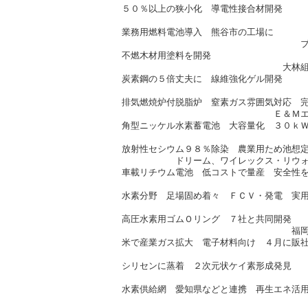
５０％以上の狭小化 導電性接合材開発
タムラ製作所（2/
業務用燃料電池導入 熊谷市の工場に
ブルームエナジー（2
不燃木材用塗料を開発
大林組、内外テクノス（
炭素鋼の５倍丈夫に 線維強化ゲル開発
北大（2/16
排気燃焼炉付脱脂炉 窒素ガス雰囲気対応 
Ｅ＆Ｍエンジニアリング（
角型ニッケル水素蓄電池 大容量化 ３０ｋ
ＦＤＫ（2/1
放射性セシウム９８％除染 農業用ため池想
ドリーム、ワイレックス・リウォーター
車載リチウム電池 低コストで量産 安全性
東北大（2/2
水素分野 足場固め着々 ＦＣＶ・発電 実
千代田化工建設（2/
高圧水素用ゴムＯリング ７社と共同開発
福岡県工技センター（2
米で産業ガス拡大 電子材料向け ４月に販
昭和電工（2/2
シリセンに蒸着 ２次元状ケイ素形成発見
北陸先端大（2/
水素供給網 愛知県などと連携 再生エネ活
トヨタ（2/2