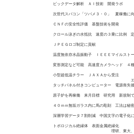
ビックデータ解析 ＡＩ技術 開発ラボ
産総研、東工大（2/
次世代スパコン「ツバメ３・０」 夏稼働に
東大（2/21
ＣＮＦの安全性評価 基盤技術を開発
経産省（2/2
クロール泳ぎの水抵抗 速度の３乗に比例 
筑波大、東工大（2/
ＪＰＥＧロゴ制定に貢献
拓殖大（2/2
温度無依存水晶振動子 ＩＥＥＥマイルスト
東工大（2/2
変形測定など可能 高速度カメラヘッド ４
グラフテック（2/
小型超低温チラー ＪＡＸＡから受注
エイディーディー（2
タッチパネル付きコンピューター 電源喪失
コンテック（2/
原子炉を再稼働 来月目標 研究用 新規制
近畿大（2/2
４０ｍｍ無垢ガラス内に馬の彫刻 工法は秘
アリューズ（2/
深層学習データ７割削減 中国文字の電子化
富士通研（2/2
トポロジカル絶縁体 表面金属絶縁化
理研、東大、東北大、産総研