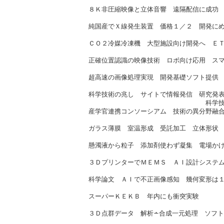
産総研（2/6
８Ｋ非圧縮映像と立体音響 遠隔配信に成功
情通機構（2/
純国産でＸ線発生装置 価格１／２ 開発に
鬼塚硝子（2/
ＣＯ２冷媒冷凍機 大型施設向け開発へ Ｅ
パナソニック（2/
正確位置認識の映像技術 ロボ向け応用 ス
Ｋｕｄａｎ（2/
超高速の画像処理実現 開発基礎ソフト提供
エクスビジョン（2
科学技術の兆し サイトで情報発信 研究発
科学技術・学術政策研（
産学官連携コンソーシアム 技術の異分野融
九大（2/9
ガラス薄膜 室温形成 受託加工 立体形状
魁半導体（2/
懸濁液から粒子 添加剤使わず凝集 電場か
法政大、名大（2/
３ＤプリンターでＭＥＭＳ ＡＩ設計システ
日立（2/16
科学論文 ＡＩで不正画像感知 幾何変形は
エルピクセル（2/
スーパーＫＥＫＢ 年内にも衝突実験
高エネ機構（2/
３Ｄ点群データ 解析∸合成一元処理 ソフ
トプコン（2/2