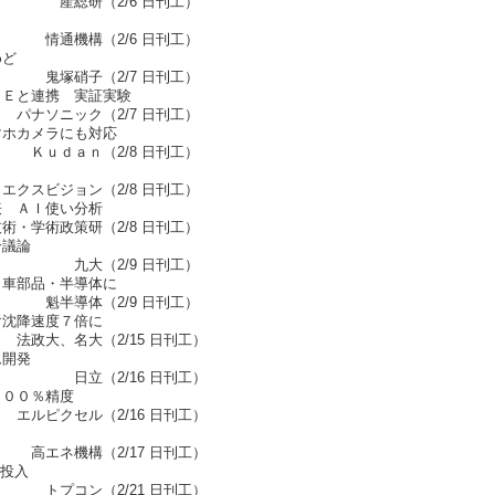
 日刊工）
6 日刊工）
めど
7 日刊工）
ＴＥと連携 実証実験
7 日刊工）
マホカメラにも対応
8 日刊工）
/8 日刊工）
表 ＡＩ使い分析
2/8 日刊工）
合議論
 日刊工）
 車部品・半導体に
9 日刊工）
け沈降速度７倍に
15 日刊工）
ム開発
 日刊工）
１００％精度
16 日刊工）
17 日刊工）
ト投入
1 日刊工）