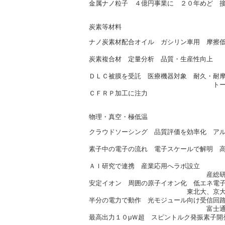
金属ナノ粒子 ４億円事業に ２０年めど 
大陽日酸（2/2
炭素等材料
ナノ炭素材配合オイル ガシリン車用 摩擦
大成化研（2/
炭素複合材 定量分析 品質・生産性向上
ＫＲＩ（2/7
ＤＬＣ被膜を受託 医療機器対象 耐久・耐
トーヨーエイテック（2
ＣＦＲＰ加工に注力
東明工業（2/2
物理・真空・極低温
クラウドソーシング 品質評価を効率化 ア
京大（2/1
素子中の電子の流れ 電子スケールで解明 
筑波大（2/1
ＡＩ研究で連携 産業応用へラボ設立
産総研、パナソニック（
安定イオン 周囲の原子イオン化 低エネ電
東北大、京大、産総研、理研
半分の電力で動作 光モジュール向け受信回
富士通研、トロント大（
最高出力１０μＷ超 スピントルク発振素子開