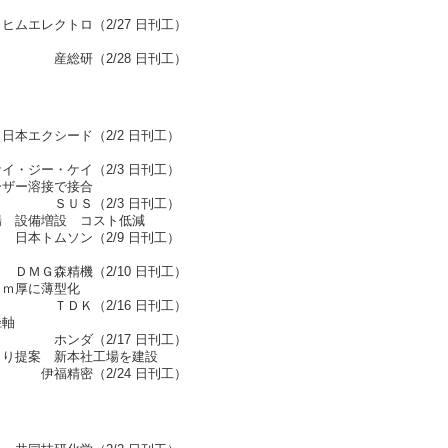
27 日刊工）
8 日刊工）
/2 日刊工）
/3 日刊工）
ーザー溶接で接合
 日刊工）
場 設備増設 コスト低減
9 日刊工）
10 日刊工）
ｍｍ厚に薄型化
6 日刊工）
径軸
7 日刊工）
くり提案 新本社工場を建設
4 日刊工）