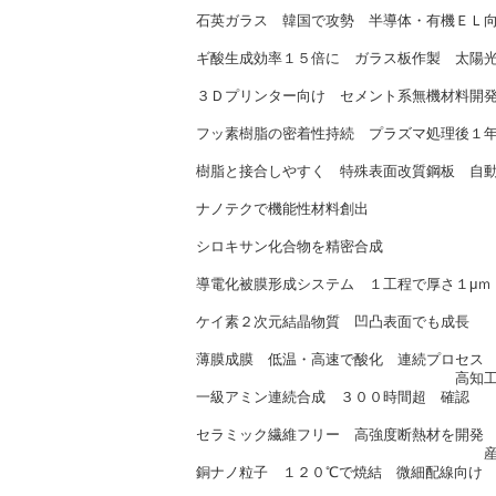
共同技研化学（2/
石英ガラス 韓国で攻勢 半導体・有機ＥＬ
東ソー（2/2
ギ酸生成効率１５倍に ガラス板作製 太陽
大阪市大（2/
３Ｄプリンター向け セメント系無機材料開
太平洋セメント（2
フッ素樹脂の密着性持続 プラズマ処理後１
阪大（2/7
樹脂と接合しやすく 特殊表面改質鋼板 自
日新製鋼（2/
ナノテクで機能性材料創出
名大（2/8
シロキサン化合物を精密合成
産総研（2/1
導電化被膜形成システム １工程で厚さ１μｍ
ＦＰＣコネクト（2/
ケイ素２次元結晶物質 凹凸表面でも成長
北陸先端大（2/
薄膜成膜 低温・高速で酸化 連続プロセス
高知工大、住友重機械（
一級アミン連続合成 ３００時間超 確認
東大（2/15
セラミック繊維フリー 高強度断熱材を開発
産総研、ＮＥＤＯ（2
銅ナノ粒子 １２０℃で焼結 微細配線向け
大陽日酸（2/1