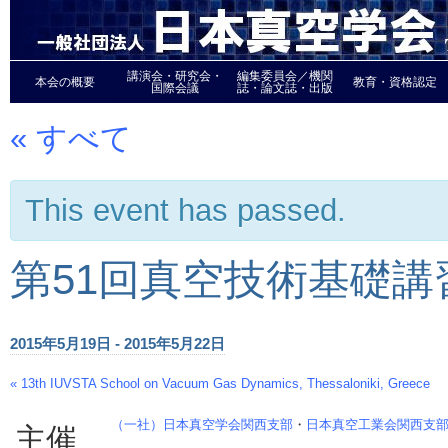
講演会・研究会・
編集委員会／機関
本会の概要
教育・資格認定
国際会議
誌・論文誌・出版
« すべて
This event has passed.
第51回真空技術基礎講習
2015年5月19日
-
2015年5月22日
«
13th IUVSTA School on Vacuum Gas Dynamics, Thessaloniki, Greece
Event
Navigation
（一社）日本真空学会関西支部
・
日本真空工業会関西支
主催