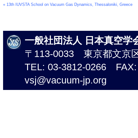
«
13th IUVSTA School on Vacuum Gas Dynamics, Thessaloniki, Greece
Event
Navigation
一般社団法人 日本真空学
〒113-0033 東京都文京
TEL: 03-3812-0266 FAX: 
vsj@vacuum-jp.org