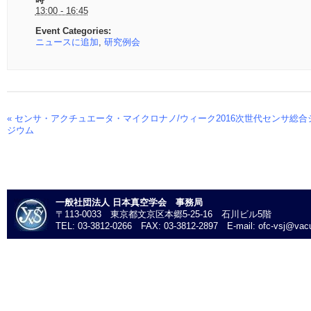
13:00 - 16:45
Event Categories:
ニュースに追加
,
研究例会
«
センサ・アクチュエータ・マイクロナノ/ウィーク2016次世代センサ総合
Event
ジウム
Navigation
一般社団法人 日本真空学会 事務局
〒113-0033 東京都文京区本郷5-25-16 石川ビル5階
TEL: 03-3812-0266 FAX: 03-3812-2897 E-mail: ofc-vsj@vacu