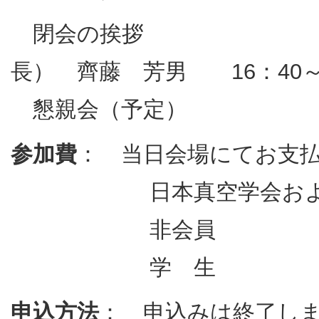
閉会の挨
長） 齊藤 芳男 16：40～1
懇親会（予定）
参加費
： 当日会場にてお支
日本真空学会および日本表
非会員 5,
学 生 無 
申込方法
： 申込みは終了し