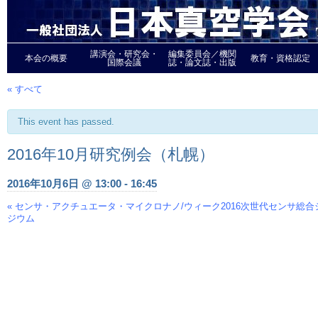
講演会・研究会・
編集委員会／機関
本会の概要
教育・資格認定
国際会議
誌・論文誌・出版
« すべて
This event has passed.
2016年10月研究例会（札幌）
2016年10月6日 @ 13:00
-
16:45
«
センサ・アクチュエータ・マイクロナノ/ウィーク2016次世代センサ総合
Event
ジウム
Navigation