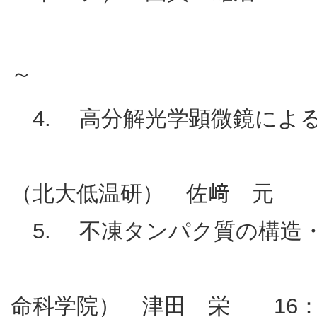
～
～ 15：
4. 高分解光学顕微鏡によ
（北大低温研） 佐﨑 元 15
5. 不凍タンパク質の構造
（産
命科学院） 津田 栄 16：0