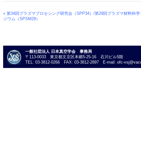
«
第34回プラズマプロセシング研究会（SPP34）/第29回プラズマ材料科
Event
ジウム（SPSM29）
Navigation
一般社団法人 日本真空学会 事務局
〒113-0033 東京都文京区本郷5-25-16 石川ビル5階
TEL: 03-3812-0266 FAX: 03-3812-2897 E-mail: ofc-vsj@vacu