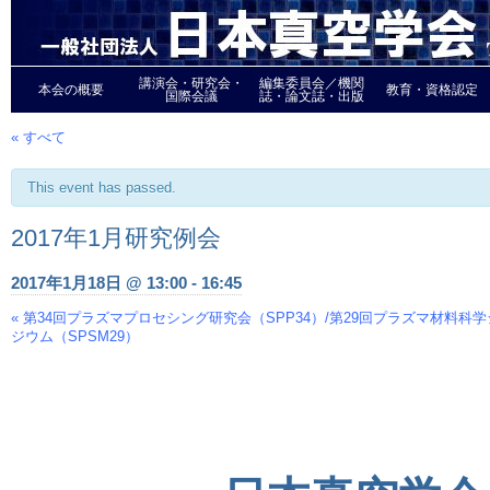
講演会・研究会・
編集委員会／機関
本会の概要
教育・資格認定
国際会議
誌・論文誌・出版
« すべて
This event has passed.
2017年1月研究例会
2017年1月18日 @ 13:00
-
16:45
«
第34回プラズマプロセシング研究会（SPP34）/第29回プラズマ材料科
Event
ジウム（SPSM29）
Navigation