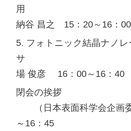
用 （富
納谷 昌之 15：20～16：0
5. フォトニック結晶ナノ
サ （横
場 俊彦 16：00～16：40
閉会
（日本表面科学会企画委員
～16：45