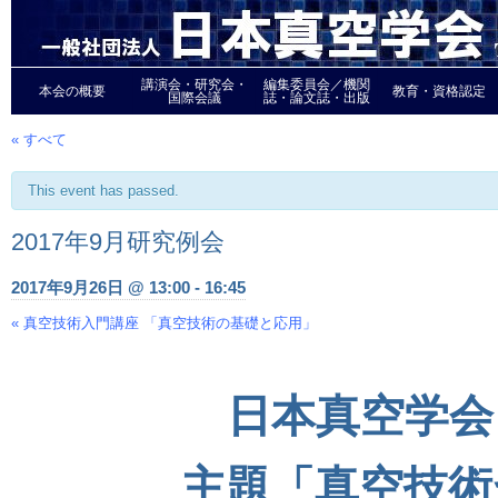
講演会・研究会・
編集委員会／機関
本会の概要
教育・資格認定
国際会議
誌・論文誌・出版
« すべて
This event has passed.
2017年9月研究例会
2017年9月26日 @ 13:00
-
16:45
«
真空技術入門講座 「真空技術の基礎と応用」
Event
Navigation
日本真空学会 
主題「真空技術