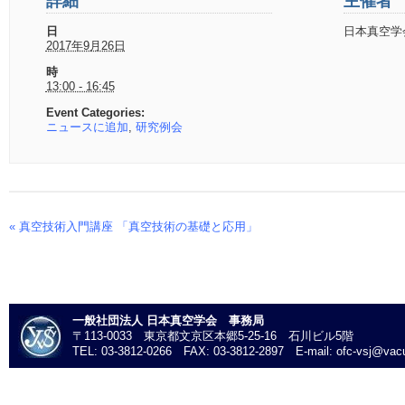
詳細
主催者
日
日本真空学
2017年9月26日
時
13:00 - 16:45
Event Categories:
ニュースに追加
,
研究例会
«
真空技術入門講座 「真空技術の基礎と応用」
Event
Navigation
一般社団法人 日本真空学会 事務局
〒113-0033 東京都文京区本郷5-25-16 石川ビル5階
TEL: 03-3812-0266 FAX: 03-3812-2897 E-mail: ofc-vsj@vacu