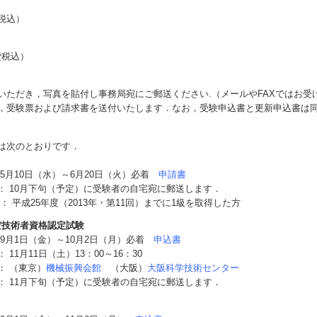
費税込）
費税込）
いただき，写真を貼付し事務局宛にご郵送ください.（メールやFAXではお受
，受験票および請求書を送付いたします．なお，受験申込書と更新申込書は
は次のとおりです．
5月10日（水）～6月20日（火）必着
申請書
： 10月下句（予定）に受験者の自宅宛に郵送します．
平成25年度（2013年・第11回）までに1級を取得した方
真空技術者資格認定試験
 9月1日（金）～10月2日（月）必着
申込書
11月11日（土）13：00～16：30
： （東京）
機械振興会館
（大阪）
大阪科学技術センター
： 11月下旬（予定）に受験者の自宅宛に郵送します．