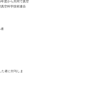
5年度から共同で真空
して国際真空科学技術連合
る者
した者に付与しま