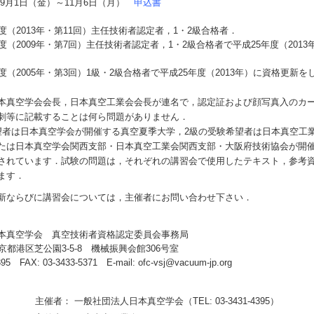
9月1日（金）～11月6日（月）
申込書
2013年・第11回）主任技術者認定者，1・2級合格者．
2009年・第7回）主任技術者認定者，1・2級合格者で平成25年度（2013
2005年・第3回）1級・2級合格者で平成25年度（2013年）に資格更新を
本真空学会会長，日本真空工業会会長が連名で，認定証および顔写真入のカ
刺等に記載することは何ら問題がありません．
望者は日本真空学会が開催する真空夏季大学，2級の受験希望者は日本真空工
たは日本真空学会関西支部・日本真空工業会関西支部・大阪府技術協会が開
されています．試験の問題は，それぞれの講習会で使用したテキスト，参考
ます．
新ならびに講習会については，主催者にお問い合わせ下さい．
本真空学会 真空技術者資格認定委員会事務局
 東京都港区芝公園3-5-8 機械振興会館306号室
395 FAX: 03-3433-5371 E-mail: ofc-vsj@vacuum-jp.org
主催者： 一般社団法人日本真空学会（TEL: 03-3431-4395）