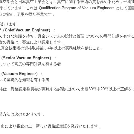
空学会と日本真空工業会とは，真空に関する技術の質を高めるため，平成1
ます．これは Qualification Program of Vacuum Engineers と
事会に報告，了承を得た事業です．
あります.
ief Vacuum Engineer）
：
て十分な知識を持ち，真空システムの設計と管理についての専門知識を有す
者の資格は，審査により認定します．
級真空技術者の資格取得後，4年以上の実務経験を積むこと．
nior Vacuum Engineer）
：
について高度の専門知識を有する者
acuum Engineer）
：
いて基礎的な知識を有する者
資格は，資格認定委員会が実施する試験において出題30問中20問以上の正解を
請方法は次のとおりです．
し出により審査の上，新しい資格認定証を発行いたします．