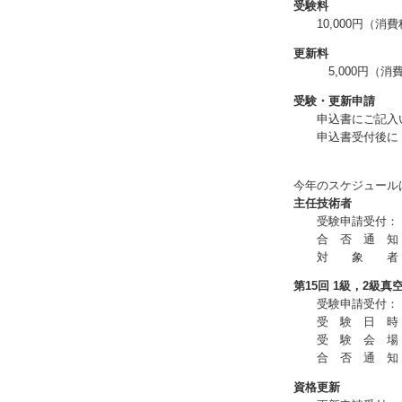
受験料
10,000円（消
更新料
5,000円（消
受験・更新申請
申込書にご記入
申込書受付後に
今年のスケジュール
主任技術者
受験申請受付： 
合 否 通 知
対 象 者 ： 
第15回 1級，2級
受験申請受付：
受 験 日 時： 
受 験 会 場
合 否 通 知
資格更新