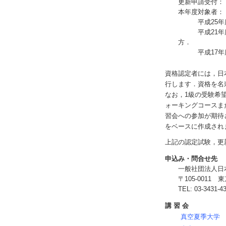
更新申請受付： 
本年度対象者：
平成25年度（
平成21年度（
方．
平成17年度（
資格認定者には，日
行します．資格を名
なお，1級の受験希
ォーキングコースま
習会への参加が期待
をベースに作成され
上記の認定試験，更
申込み・問合せ先
一般社団法人日
〒105-0011
TEL: 03-3431-4
講 習 会
真空夏季大学