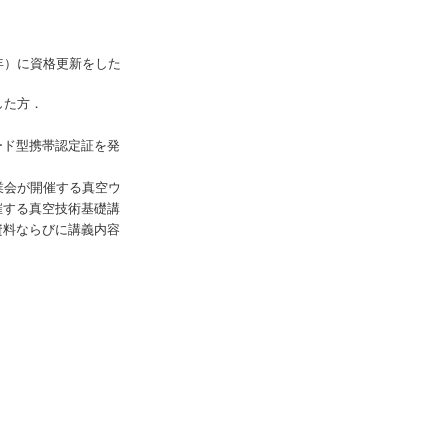
年）に資格更新をした
した方．
ード型携帯認定証を発
業会が開催する真空ウ
催する真空技術基礎講
資料ならびに講義内容