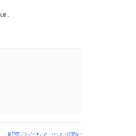
支部，
第28回プラズマエレクトロニクス講習会
»