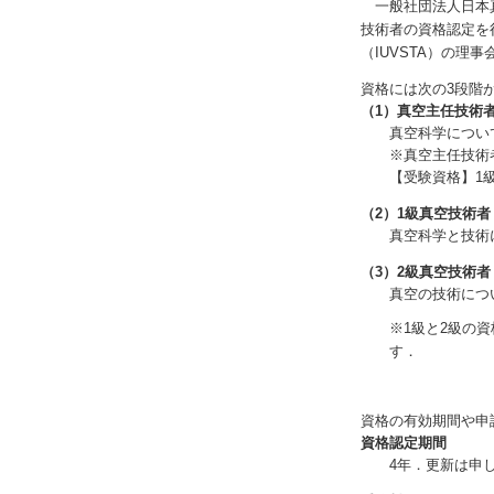
一般社団法人日本真
技術者の資格認定を行ってい
（IUVSTA）の理
資格には次の3段階が
（1）真空主任技術者（Ch
真空科学につい
※真空主任技術
【受験資格】1
（2）1級真空技術者（Se
真空科学と技術
（3）2級真空技術者（V
真空の技術につ
※1級と2級の
す．
資格の有効期間や申
資格認定期間
4年．更新は申