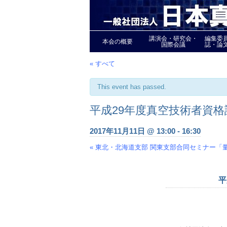
講演会・研究会・
編集委
本会の概要
国際会議
誌・論
« すべて
This event has passed.
平成29年度真空技術者資
2017年11月11日 @ 13:00
-
16:30
«
東北・北海道支部 関東支部合同セミナー「
Event
Navigation
平