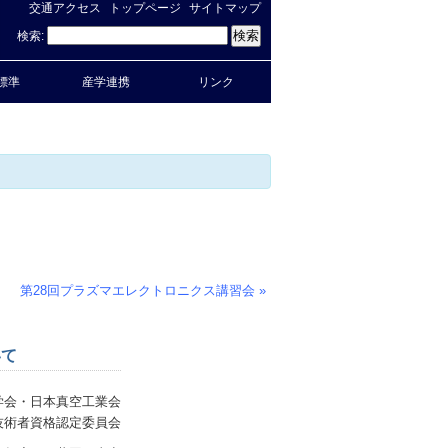
交通アクセス
トップページ
サイトマップ
検索:
標準
産学連携
リンク
第28回プラズマエレクトロニクス講習会
»
いて
学会・日本真空工業会
技術者資格認定委員会