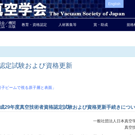
English
員会／機関
教育・資格認定
人材募集等
賞・助成
規格
文誌・出版
格認定試験および資格更新
量子ビームで視る原子層と表面」
成29年度真空技術者資格認定試験および資格更新手続きにつ
一般社団法人日本真空
真空