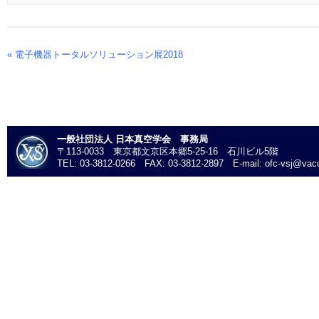
«
電子機器トータルソリューション展2018
Event
Navigation
一般社団法人 日本真空学会 事務局
〒113-0033 東京都文京区本郷5-25-16 石川ビル5階
TEL: 03-3812-0266 FAX: 03-3812-2897 E-mail: ofc-vsj@vacu