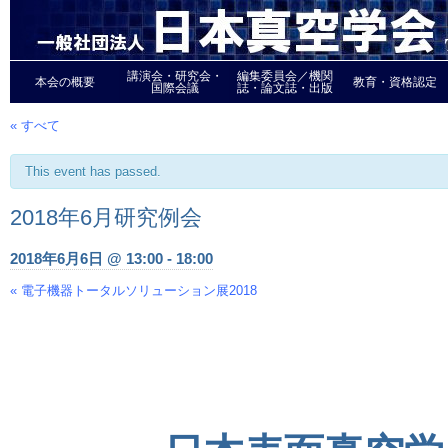
講演会・研究会・
編集委員会／機関
本会の概要
教育・資格認定
国際会議
誌・論文誌・出版
« すべて
This event has passed.
2018年6月研究例会
2018年6月6日 @ 13:00
-
18:00
«
電子機器トータルソリューション展2018
Event
Navigation