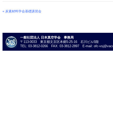
«
炭素材料学会基礎講習会
Event
Navigation
一般社団法人 日本真空学会 事務局
〒113-0033 東京都文京区本郷5-25-16 石川ビル5階
TEL: 03-3812-0266 FAX: 03-3812-2897 E-mail: ofc-vsj@vacu