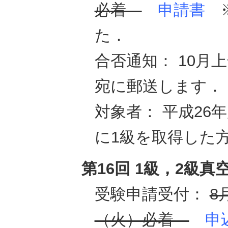
必着
申請書
※
た．
合否通知： 10月
宛に郵送します．
対象者： 平成26年
に1級を取得した
第16回 1級，2級
受験申請受付：
8
（火）必着
申