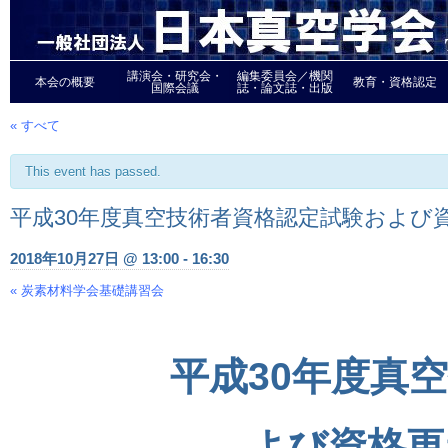
講演会・研究会・
編集委員会／機関
本会の概要
教育・資格認定
国際会議
誌・論文誌・出版
« すべて
This event has passed.
平成30年度真空技術者資格認定試験および
2018年10月27日 @ 13:00
-
16:30
«
炭素材料学会基礎講習会
Event
Navigation
平成30年度真
よび資格更