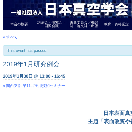
講演会・研究会・
編集委員会／機関
本会の概要
教育・資格認定
国際会議
誌・論文誌・出版
« すべて
This event has passed.
2019年1月研究例会
2019年1月30日 @ 13:00
-
16:45
«
関西支部 第11回実用技術セミナー
Event
Navigation
日本表面真空
主題「表面改質や