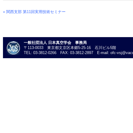
«
関西支部 第11回実用技術セミナー
Event
Navigation
一般社団法人 日本真空学会 事務局
〒113-0033 東京都文京区本郷5-25-16 石川ビル5階
TEL: 03-3812-0266 FAX: 03-3812-2897 E-mail: ofc-vsj@vacu