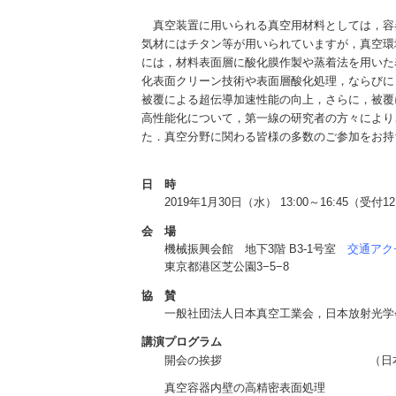
真空装置に用いられる真空用材料としては，容
気材にはチタン等が用いられていますが，真空環
には，材料表面層に酸化膜作製や蒸着法を用いた
化表面クリーン技術や表面層酸化処理，ならびに
被覆による超伝導加速性能の向上，さらに，被覆
高性能化について，第一線の研究者の方々により
た．真空分野に関わる皆様の多数のご参加をお持
日 時
2019年1月30日（水） 13:00～16:45（受付12
会 場
機械振興会館 地下3階 B3-1号室
交通アク
東京都港区芝公園3−5−8
協 賛
一般社団法人日本真空工業会，日本放射光学
講演プログラム
開会の挨拶
（日
真空容器内壁の高精密表面処理