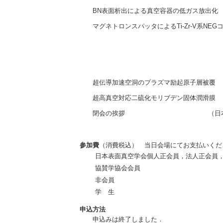
BN表面析出による真空容器の低ガス放出化
マグネトロンスパッタによるTi-Zr-V系NEG
超伝導加速空洞のプラズマ励起原子層被覆
超高真空対応二硫化モリブデン固体潤滑膜
閉会の挨拶
（日
参加費
（消費税込） 当日会場にてお支払いくだ
日本表面真空学会個人正会員，法人正会員
協賛学協会会員
非会員
学 生
申込方法
申込みは終了しました．