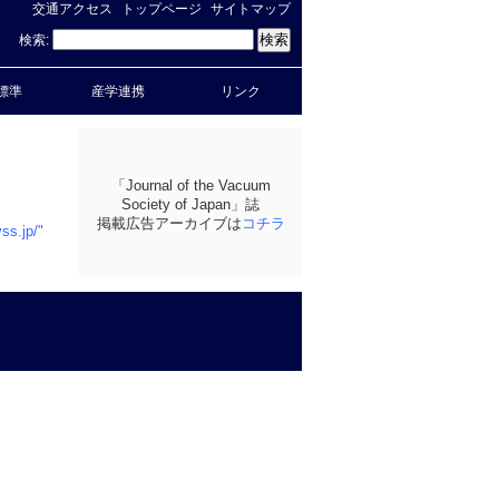
交通アクセス
トップページ
サイトマップ
検索:
標準
産学連携
リンク
「Journal of the Vacuum
Society of Japan」誌
掲載広告アーカイブは
コチラ
.jp/"