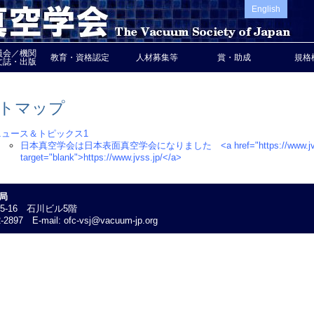
English
員会／機関
教育・資格認定
人材募集等
賞・助成
規格
文誌・出版
トマップ
ニュース＆トピックス1
日本真空学会は日本表面真空学会になりました <a href="https://www.jvss
target="blank">https://www.jvss.jp/</a>
局
25-16 石川ビル5階
-2897 E-mail: ofc-vsj@vacuum-jp.org