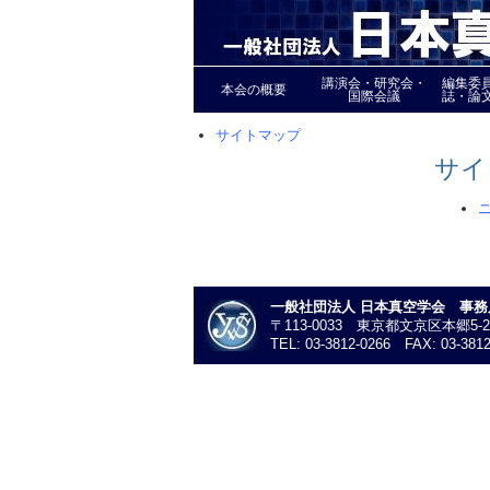
講演会・研究会・
編集委
本会の概要
国際会議
誌・論
サイトマップ
サイ
一般社団法人 日本真空学会 事務
〒113-0033 東京都文京区本郷5-
TEL: 03-3812-0266 FAX: 03-3812