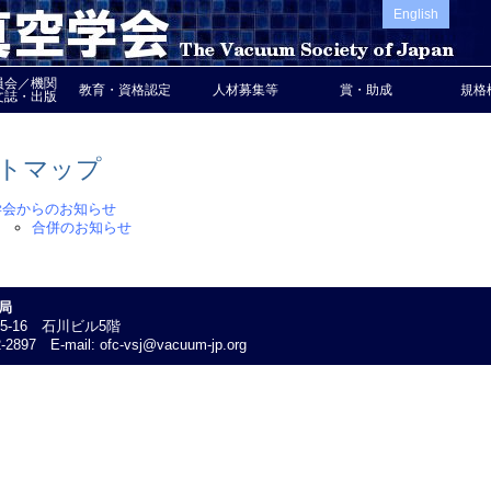
English
員会／機関
教育・資格認定
人材募集等
賞・助成
規格
文誌・出版
トマップ
学会からのお知らせ
合併のお知らせ
局
25-16 石川ビル5階
-2897 E-mail: ofc-vsj@vacuum-jp.org