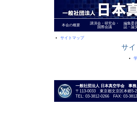
講演会・研究会・
編集委
本会の概要
国際会議
誌・論
サイトマップ
サイ
一般社団法人 日本真空学会 事務
〒113-0033 東京都文京区本郷5-
TEL: 03-3812-0266 FAX: 03-3812