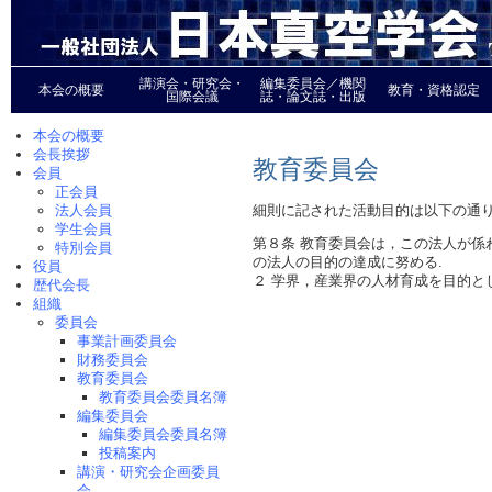
講演会・研究会・
編集委員会／機関
本会の概要
教育・資格認定
国際会議
誌・論文誌・出版
本会の概要
会長挨拶
教育委員会
会員
正会員
細則に記された活動目的は以下の通り
法人会員
学生会員
第８条 教育委員会は，この法人が係
特別会員
の法人の目的の達成に努める.
役員
２ 学界，産業界の人材育成を目的と
歴代会長
組織
委員会
事業計画委員会
財務委員会
教育委員会
教育委員会委員名簿
編集委員会
編集委員会委員名簿
投稿案内
講演・研究会企画委員
会