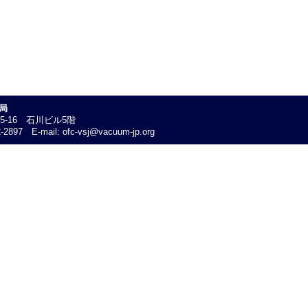
局
25-16 石川ビル5階
-2897 E-mail: ofc-vsj@vacuum-jp.org