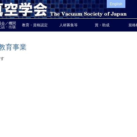
English
員会／機関
教育・資格認定
人材募集等
賞・助成
規格
文誌・出版
教育事業
です