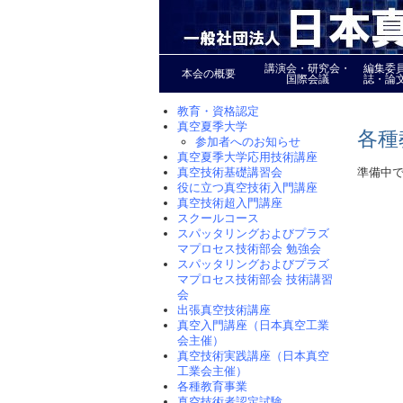
講演会・研究会・
編集委
本会の概要
国際会議
誌・論
教育・資格認定
真空夏季大学
各種
参加者へのお知らせ
真空夏季大学応用技術講座
準備中
真空技術基礎講習会
役に立つ真空技術入門講座
真空技術超入門講座
スクールコース
スパッタリングおよびプラズ
マプロセス技術部会 勉強会
スパッタリングおよびプラズ
マプロセス技術部会 技術講習
会
出張真空技術講座
真空入門講座（日本真空工業
会主催）
真空技術実践講座（日本真空
工業会主催）
各種教育事業
真空技術者認定試験