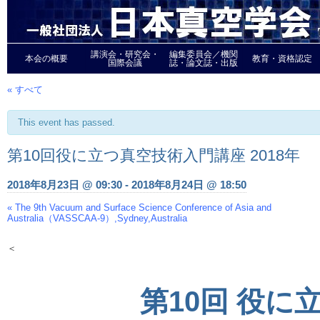
講演会・研究会・
編集委員会／機関
本会の概要
教育・資格認定
国際会議
誌・論文誌・出版
« すべて
This event has passed.
第10回役に立つ真空技術入門講座 2018年
2018年8月23日 @ 09:30
-
2018年8月24日 @ 18:50
«
The 9th Vacuum and Surface Science Conference of Asia and
Event
Australia（VASSCAA-9）,Sydney,Australia
Navigation
＜
第10回 役